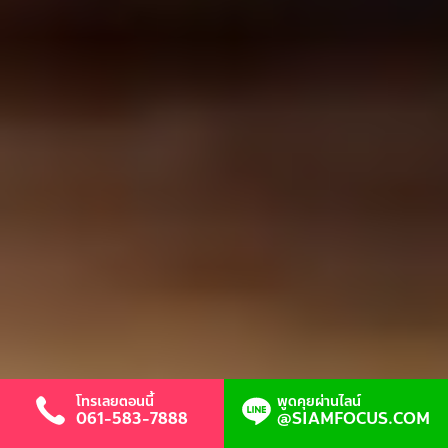
โทรเลยตอนนี้
พูดคุยผ่านไลน์
061-583-7888
@SIAMFOCUS.COM