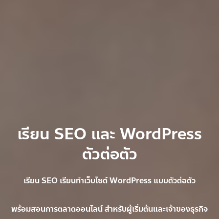
เรียน SEO และ WordPress
ตัวต่อตัว
เรียน SEO เรียนทำเว็บไซต์ WordPress แบบตัวต่อตัว
พร้อมสอนการตลาดออนไลน์ สำหรับผู้เริ่มต้นและเจ้าของธุรกิจ