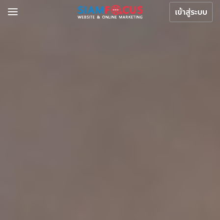
เข้าสู่ระบบ