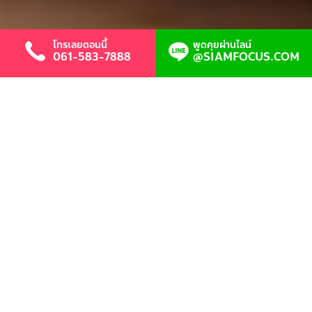
โทรเลยตอนนี้
พูดคุยผ่านไลน์
061-583-7888
@SIAMFOCUS.COM
รับเขียนโปรแกรม WEB-BASED
รับเขียนโปรแกรม, รับพัฒนาโปรแกรม,
โปรแกรมระบบ,โปรแกรม Intranet,โปรแกรม
บน INTERNET, โปรแกรมในวง LAN
ภาษาหลักที่ใช้ PHP ฐานข้อมูลที่ใช้ MYSQL,
MSSQL
ตัวอย่างเช่น โปรแกรมจัดการรถบรรทุก