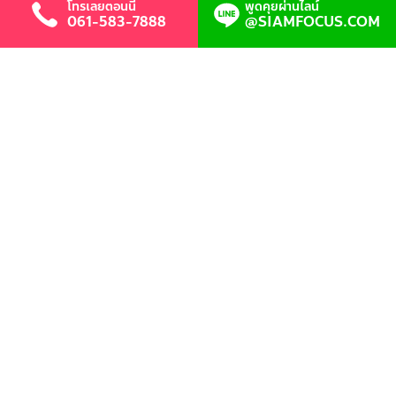
โทรเลยตอนนี้
พูดคุยผ่านไลน์
061-583-7888
@SIAMFOCUS.COM
รับทำเว็บไซต์ขายของ
รับทำเว็บขายของครบจบในที่เดียว เปิดร้านค้า
ออนไลน์ง่าย ๆ พร้อมระบบขายของออนไลน์ ใช้
งานได้จริง โทรเลย 061-583-7888