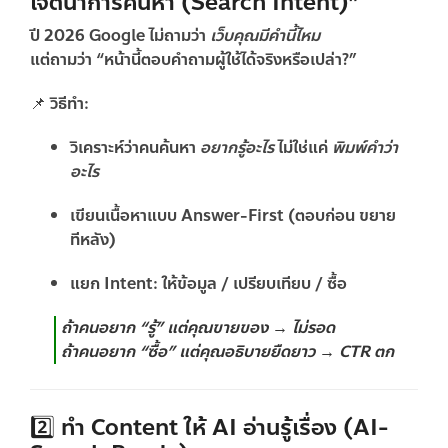
เจตนาการค้นหา (Search Intent)”
ปี 2026 Google ไม่ถามว่า
เว็บคุณมีคำนี้ไหม
แต่ถามว่า
“หน้านี้ตอบคำถามผู้ใช้ได้จริงหรือเปล่า?”
📌 วิธีทำ:
วิเคราะห์ว่าคนค้นหา
อยากรู้อะไร
ไม่ใช่แค่
พิมพ์คำว่า
อะไร
เขียนเนื้อหาแบบ Answer-First (ตอบก่อน ขยาย
ทีหลัง)
แยก Intent: ให้ข้อมูล / เปรียบเทียบ / ซื้อ
ถ้าคนอยาก “รู้” แต่คุณขายของ → ไม่รอด
ถ้าคนอยาก “ซื้อ” แต่คุณอธิบายยืดยาว → CTR ตก
2️⃣ ทำ Content ให้ AI อ่านรู้เรื่อง (AI-