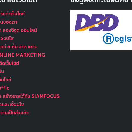
ะนำในเว็บไซต์
ข้อมูลจดทะเบียนกั
 รับทำเว็บไซต์
นุนของเรา
ูด ลองจิจูด ออนไลน์
ิติปิโส
ณ์ ต.ตั้ม จาก เควิน
ONLINE MARKETING
ติดเว็บไซต์
ว็บ
็บไซต์
ffic
te สร้างรายได้กับ SiAMFOCUS
และเงื่อนไข
ามเป็นส่วนตัว