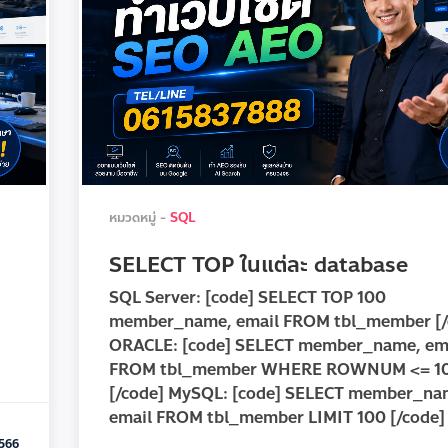
หมวดหมู่ -
SQL
SELECT TOP ในแต่ละ database
SQL Server: [code] SELECT TOP 100
member_name, email FROM tbl_member [/
ORACLE: [code] SELECT member_name, em
FROM tbl_member WHERE ROWNUM <= 1
[/code] MySQL: [code] SELECT member_na
email FROM tbl_member LIMIT 100 [/code] [
566