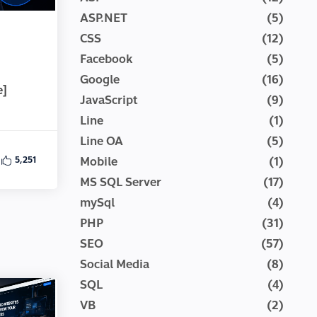
ASP.NET
(5)
CSS
(12)
Facebook
(5)
Google
(16)
e]
JavaScript
(9)
Line
(1)
Line OA
(5)
Mobile
(1)
5,251
MS SQL Server
(17)
mySql
(4)
PHP
(31)
SEO
(57)
Social Media
(8)
SQL
(4)
VB
(2)