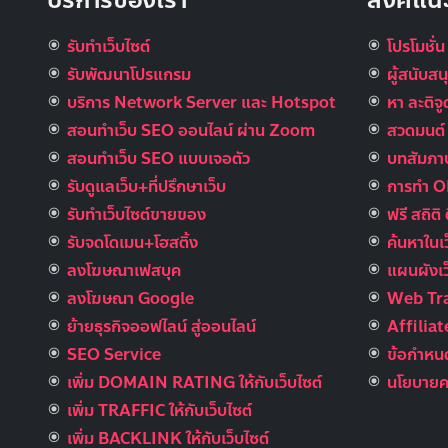
บริการของเรา
ลิงค์แน
รับทำเว็บไซต์
โปรโมชั่น
รับพัฒนาโปรแกรม
ผู้สนับส
บริการ Network Server และ Hotspot
หา ละติจ
สอนทำเว็บ SEO ออนไลน์ ผ่าน Zoom
สวดมนต์ อ
สอนทำเว็บ SEO แบบเจอตัว
บทสัมภาษ
รับดูแลเว็บ+ที่ปรึกษาเว็บ
การทำ 
รับทําเว็บไซต์ขายของ
ฟรี สถิติ 
รับจดโดเมน+โฮสติ้ง
ค้นหาในเ
ลงโฆษณาเฟสบุค
แผนผังเว
ลงโฆษณา Google
Web Tra
ย้ายธุรกิจออฟไลน์ สู่ออนไลน์
Affilia
SEO Service
ข้อกำหนด
เพิ่ม DOMAIN RATING ให้กับเว็บไซต์
นโยบายคว
เพิ่ม TRAFFIC ให้กับเว็บไซต์
เพิ่ม BACKLINK ให้กับเว็บไซต์