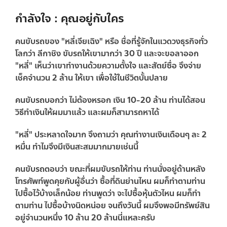
กำลังใจ : คุณอยู่กับใคร
คนขับรถของ "หลี่เจียเฉิง" หรือ ชื่อที่รู้จักในแวดวงธุรกิจทั่ว
โลกว่า ลีกาชิง ขับรถให้เขามากว่า 30 ปี และจะขอลาออก
"หลี่" เห็นว่าเขาทำงานด้วยความตั้งใจ และสัตย์ซื่อ จึงจ่าย
เช็คจำนวน 2 ล้าน ให้เขา เพื่อใช้ในชีวิตบั้นปลาย
คนขับรถบอกว่า ไม่ต้องหรอก เงิน 10-20 ล้าน ท่านได้สอน
วิธีทำเงินให้ผมมาแล้ว และผมก็สามารถหาได้
"หลี่" ประหลาดใจมาก จึงถามว่า คุณทำงานเงินเดือนๆ ละ 2
หมื่น ทำไมจึงมีเงินสะสมมากมายเช่นนี้
คนขับรถตอบว่า ขณะที่ผมขับรถให้ท่าน ท่านนั่งอยู่ด้านหลัง
โทรศัพท์พูดคุยกับผู้อื่นว่า ซื้อที่ดินย่านไหน ผมก็ทำตามท่าน
ไปซื้อไว้บ้างเล็กน้อย ท่านพูดว่า จะไปซื้อหุ้นตัวไหน ผมก็ทำ
ตามท่าน ไปซื้อบ้างนิดหน่อย จนถึงวันนี้ ผมจึงพอมีทรัพย์สิน
อยู่จำนวนหนึ่ง 10 ล้าน 20 ล้านนี่แหละครับ