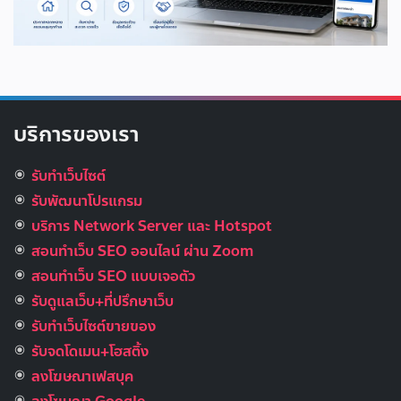
บริการของเรา
รับทำเว็บไซต์
รับพัฒนาโปรแกรม
บริการ Network Server และ Hotspot
สอนทำเว็บ SEO ออนไลน์ ผ่าน Zoom
สอนทำเว็บ SEO แบบเจอตัว
รับดูแลเว็บ+ที่ปรึกษาเว็บ
รับทําเว็บไซต์ขายของ
รับจดโดเมน+โฮสติ้ง
ลงโฆษณาเฟสบุค