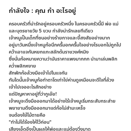
กำลังใจ : คุณ กำ อะไรอยู่
ครอบครัวที่น่ารักอยู่ครอบครัวหนึ่ง ในครอบครัวนี้มี พ่อ แม่
และบุตรชายวัย 5 ขวบ กำลังน่ารักเลยทีเดียว
เจ้าหนูเป็นเด็กที่ซนอย่างร้ายกาจและขี้สงสัยอย่างมาก
อยู่มาวันหนึ่งเจ้าหนูก้อนึกครึ้มอกครึ้มใจอย่างไรบอกไม่ถูกไป
คว้าเอาแจกันหยกแกะสลักต้นราชวงศ์หมิง
ซึ่งนั่นก้อหมายความว่ามันราคาแพงมากกก นำมาเล่นพลิก
คว่ำพลิกหงาย
สักพักก้อล้วงมือเข้าไปในแจกัน
ทันใดนั้นเจ้าหนูก้อทำตาโตเท่าไข่ห่านดูเหมือนจะดีใจที่ล้วง
เข้าไปเจออะไรสักอย่าง
แต่ปัญหาหาอยู่ที่ว่ากูเอ๊ย!
เจ้าหนูจะดึงมือออกมาได้อย่างไร้เจ้าหนูเริ่มกระสับกระส่าย
พยายามดึงมือออกมาแต่ก้อไม่สำมะเหร็จ
จนต้องใช้ไม้ตายคือ
"ทำไม่ได้ร้องไห้ไว้ก่อน"
เสียงเอ็ดอึงเป็นผลให้พ่อและแม่ต้องวิ่งมาดู