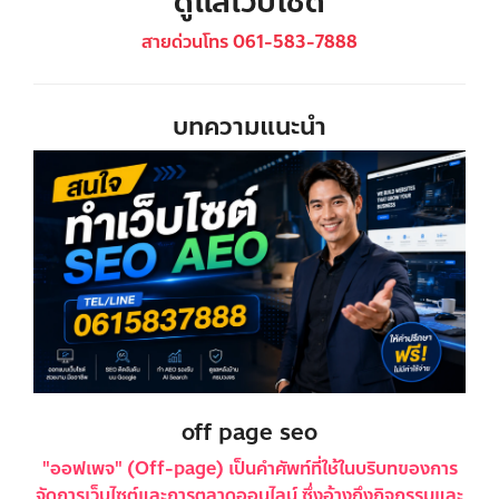
ดูแลเว็บไซต์
สายด่วนโทร 061-583-7888
บทความแนะนำ
off page seo
"ออฟเพจ" (Off-page) เป็นคำศัพท์ที่ใช้ในบริบทของการ
จัดการเว็บไซต์และการตลาดออนไลน์ ซึ่งอ้างถึงกิจกรรมและ