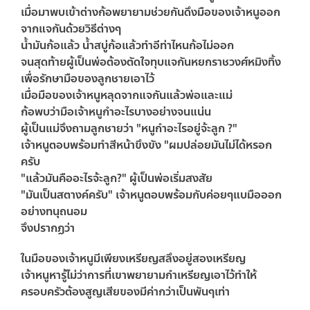
เมื่อมาพบเข้าต่างก้อพยายามช่วยกันดึงมือของเจ้าหนูออก
จากแจกันด้วยวิธีต่างๆ
น้ำมันก้อแล้ว น้ำสบู่ก้อแล้วทำอีท่าไหนก้อไม่ออก
จนสุดท้ายผู้เป็นพ่อต้องตัดใจทุบแจกันหยกราชวงศ์หมิงทิ้ง
เพื่อรักษามือของลูกชายเอาไว้
เมื่อมือของเจ้าหนูหลุดจากแจกันแล้วพ่อและแม่
ก้อพบว่ามือเจ้าหนูกำอะไรบางอย่างจนแน่น
ผู้เป็นแม่จึงถามลูกชายว่า "หนูกำอะไรอยู่จ้ะลูก ?"
เจ้าหนูตอบพร้อมทำสีหน้าขึงขัง "ผมปล่อยมันไม่ได้หรอก
ครับ
"แล้วมันคืออะไรจ้ะลูก?" ผู้เป็นพ่อเริ่มสงสัย
"มันเป็นสตางค์ครับ" เจ้าหนูตอบพร้อมกับค่อยๆแบมือออก
อย่างทนุถนอม
จึงปรากฏว่า
ในมือของเจ้าหนูมีเพียงเหรียญสลึงอยู่สองเหรียญ
เจ้าหนูหารู้ไม่ว่าการที่เขาพยายามกำเหรียญเอาไว้ทำให้
ครอบครัวต้องสูญเสียของมีค่ากว่าเป็นพันๆเท่า