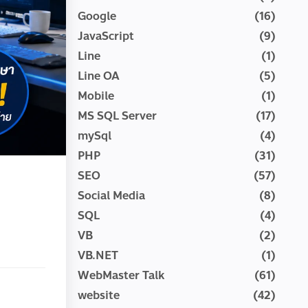
Google
(16)
JavaScript
(9)
Line
(1)
Line OA
(5)
Mobile
(1)
MS SQL Server
(17)
mySql
(4)
PHP
(31)
SEO
(57)
Social Media
(8)
SQL
(4)
VB
(2)
VB.NET
(1)
WebMaster Talk
(61)
website
(42)