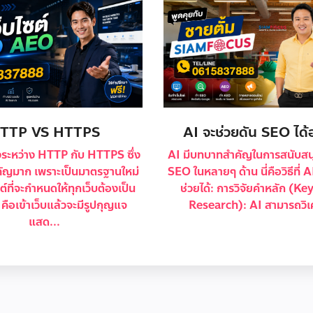
TTP VS HTTPS
AI จะช่วยดัน SEO ได้
งระหว่าง HTTP กับ HTTPS ซึ่ง
AI มีบทบาทสำคัญในการสนับสน
ำคัญมาก เพราะเป็นมาตรฐานใหม่
SEO ในหลายๆ ด้าน นี่คือวิธีที่ 
ต์ที่จะกำหนดให้ทุกเว็บต้องเป็น
ช่วยได้: การวิจัยคำหลัก (K
ือเข้าเว็บแล้วจะมีรูปกุญแจ
Research): AI สามารถวิเค
แสด...