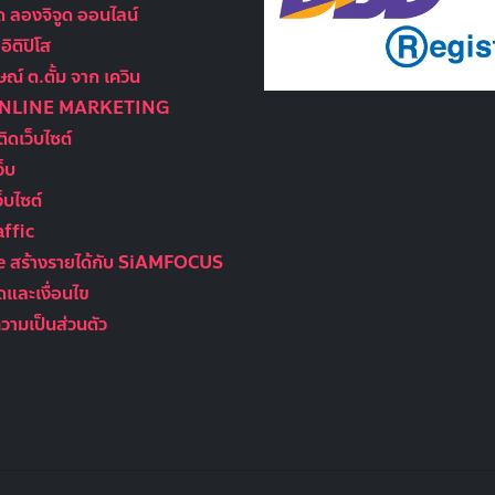
ูด ลองจิจูด ออนไลน์
ิติปิโส
ณ์ ต.ตั้ม จาก เควิน
ONLINE MARKETING
ติดเว็บไซต์
ว็บ
็บไซต์
ffic
te สร้างรายได้กับ SiAMFOCUS
และเงื่อนไข
ามเป็นส่วนตัว