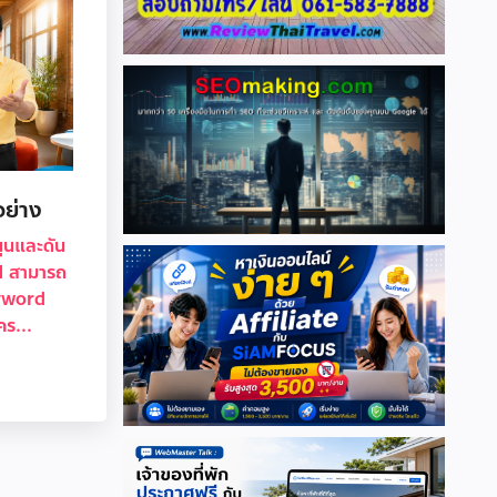
อย่าง
ุนและดัน
AI สามารถ
eyword
ร...