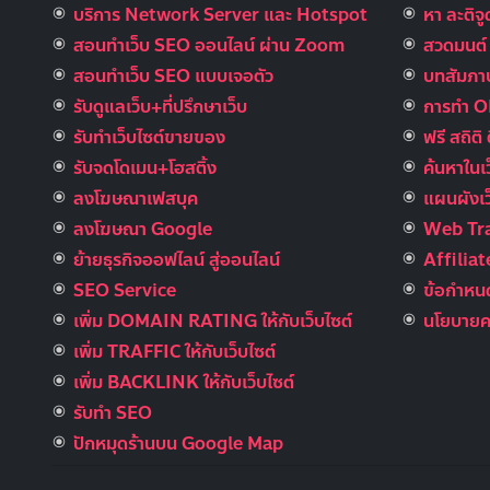
บริการ Network Server และ Hotspot
หา ละติจ
สอนทำเว็บ SEO ออนไลน์ ผ่าน Zoom
สวดมนต์ อ
สอนทำเว็บ SEO แบบเจอตัว
บทสัมภาษ
รับดูแลเว็บ+ที่ปรึกษาเว็บ
การทำ 
รับทําเว็บไซต์ขายของ
ฟรี สถิติ 
รับจดโดเมน+โฮสติ้ง
ค้นหาในเ
ลงโฆษณาเฟสบุค
แผนผังเว
ลงโฆษณา Google
Web Tra
ย้ายธุรกิจออฟไลน์ สู่ออนไลน์
Affilia
SEO Service
ข้อกำหนด
เพิ่ม DOMAIN RATING ให้กับเว็บไซต์
นโยบายคว
เพิ่ม TRAFFIC ให้กับเว็บไซต์
เพิ่ม BACKLINK ให้กับเว็บไซต์
รับทำ SEO
ปักหมุดร้านบน Google Map