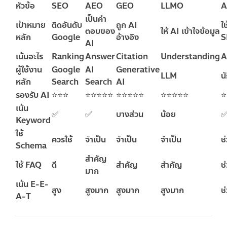
หัวข้อ
SEO
AEO
GEO
LLMO
A
เป็นคำ
เป้าหมาย
ติดอันดับ
ถูก AI
ใ
ตอบของ
ให้ AI เข้าใจข้อมูล
หลัก
Google
อ้างอิง
S
AI
เน้นอะไร
Ranking
Answer
Citation
Understanding
A
ผู้ใช้งาน
Google
AI
Generative
LLM
น
หลัก
Search
Search
AI
รองรับ AI
⭐⭐⭐
⭐⭐⭐⭐⭐
⭐⭐⭐⭐⭐
⭐⭐⭐⭐⭐
⭐
เน้น
✅
✅
บางส่วน
น้อย
Keyword
ใช้
ควรใช้
จำเป็น
จำเป็น
จำเป็น
ช
Schema
สำคัญ
ใช้ FAQ
ดี
สำคัญ
สำคัญ
ช
มาก
เน้น E-E-
สูง
สูงมาก
สูงมาก
สูงมาก
ช
A-T