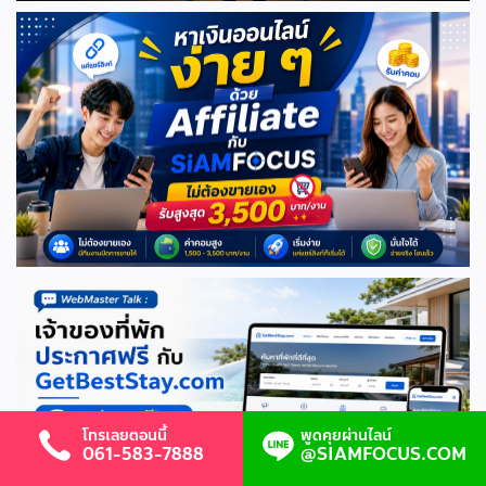
โทรเลยตอนนี้
พูดคุยผ่านไลน์
061-583-7888
@SIAMFOCUS.COM