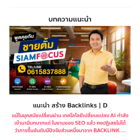
บทความแนะนำ
แนะนำ สร้าง Backlinks | D
แม้ในยุคสมัยเปลี่ยนผ่าน เทคโลโลยีเปลี่ยนแปลง AI กำลัง
เข้ามามีบทบาทแต่ ในงานของ SEO แล้ว คงปฎิเสธไม่ได้
ว่าการขึ้นอันดับมีปัจจัยส่วนหนึ่งมาจาก BACKLINK ...