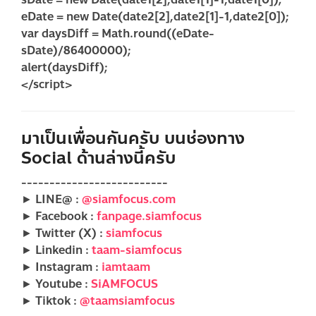
eDate = new Date(date2[2],date2[1]-1,date2[0]);
var daysDiff = Math.round((eDate-
sDate)/86400000);
alert(daysDiff);
</script>
มาเป็นเพื่อนกันครับ บนช่องทาง
Social ด้านล่างนี้ครับ
--------------------------
► LINE@ :
@siamfocus.com
► Facebook :
fanpage.siamfocus
► Twitter (X) :
siamfocus
► Linkedin :
taam-siamfocus
► Instagram :
iamtaam
► Youtube :
SiAMFOCUS
► Tiktok :
@taamsiamfocus