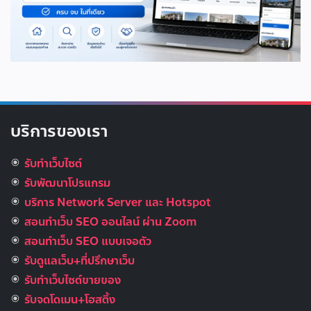
บริการของเรา
รับทำเว็บไซต์
รับพัฒนาโปรแกรม
บริการ Network Server และ Hotspot
สอนทำเว็บ SEO ออนไลน์ ผ่าน Zoom
สอนทำเว็บ SEO แบบเจอตัว
รับดูแลเว็บ+ที่ปรึกษาเว็บ
รับทําเว็บไซต์ขายของ
รับจดโดเมน+โฮสติ้ง