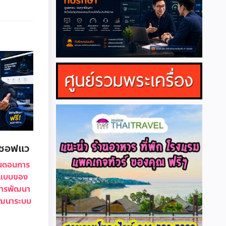
าซอฟแว
้นตอนการ
ปแบบของ
การพัฒนา
ัฒนาระบบ