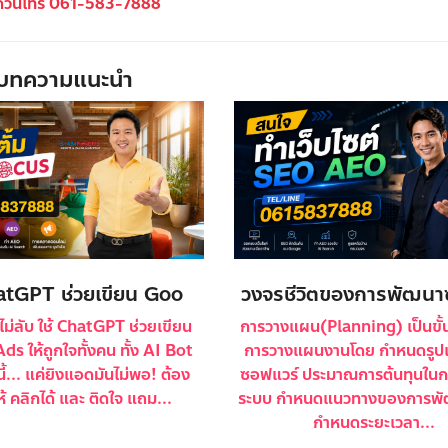
ด่วนโทร 061-583-7888
บทความแนะนำ
hatGPT ช่วยเขียน Goo
วงจรชีวิตของการพัฒน
ไม่ลับ ใช้ ChatGPT ช่วยเขียน
การวางแผน(Planning) เป็นขั
s ให้ถูกใจทั้งคน ทั้ง AI Bot
การวางแผนงานโดย กำหนดรู
ี้... แค่ยิงแอดมันไม่พอ! ต้อง
ซอฟแวร์ ประมาณการต้นทุนใน
ห้ คลิกได้ และ ติดใจ แถม...
ระบบ กำหนดแนวทางของการพ
กำหนดระยะเวลา...