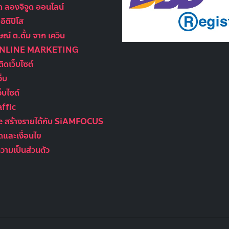
ูด ลองจิจูด ออนไลน์
ิติปิโส
ณ์ ต.ตั้ม จาก เควิน
ONLINE MARKETING
ติดเว็บไซต์
ว็บ
็บไซต์
ffic
te สร้างรายได้กับ SiAMFOCUS
และเงื่อนไข
ามเป็นส่วนตัว