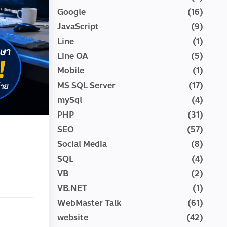
Google
(16)
JavaScript
(9)
Line
(1)
Line OA
(5)
Mobile
(1)
MS SQL Server
(17)
mySql
(4)
PHP
(31)
SEO
(57)
Social Media
(8)
SQL
(4)
VB
(2)
VB.NET
(1)
WebMaster Talk
(61)
website
(42)