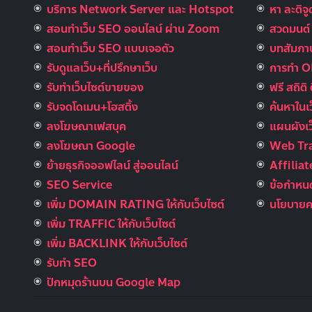
บริการ Network Server และ Hotspot
หา ละติจ
สอนทำเว็บ SEO ออนไลน์ ผ่าน Zoom
สวดมนต์ อ
สอนทำเว็บ SEO แบบเจอตัว
บทสัมภาษ
รับดูแลเว็บ+ที่ปรึกษาเว็บ
การทำ 
รับทําเว็บไซต์ขายของ
ฟรี สถิติ 
รับจดโดเมน+โฮสติ้ง
ค้นหาในเ
ลงโฆษณาเฟสบุค
แผนผังเว
ลงโฆษณา Google
Web Tra
ย้ายธุรกิจออฟไลน์ สู่ออนไลน์
Affilia
SEO Service
ข้อกำหนด
เพิ่ม DOMAIN RATING ให้กับเว็บไซต์
นโยบายคว
เพิ่ม TRAFFIC ให้กับเว็บไซต์
เพิ่ม BACKLINK ให้กับเว็บไซต์
รับทำ SEO
ปักหมุดร้านบน Google Map