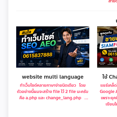
สาย
website multi language
ใช้ C
ทำเว็บไซต์หลายภาษาง่ายนิดเดียว โดย
แชร์เคล็ด
ตัวอย่างนี้ผมจะสร้าง file ไว้ 2 file นะครับ
Google Ad
คือ a.php และ change_lang.php ...
เพราะยุคน
เขียนใ