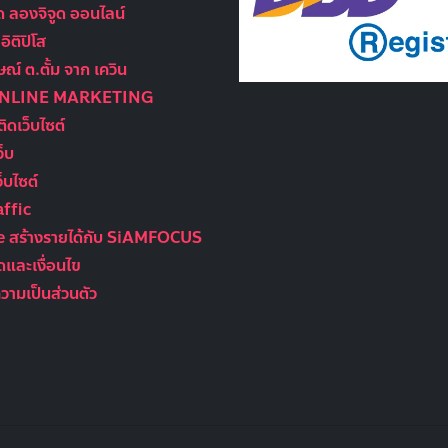
ูด ลองจิจูด ออนไลน์
ิติปิโส
ณ์ ต.ตั้ม จาก เควิน
ONLINE MARKETING
ติดเว็บไซต์
ว็บ
็บไซต์
ffic
te สร้างรายได้กับ SiAMFOCUS
และเงื่อนไข
ามเป็นส่วนตัว