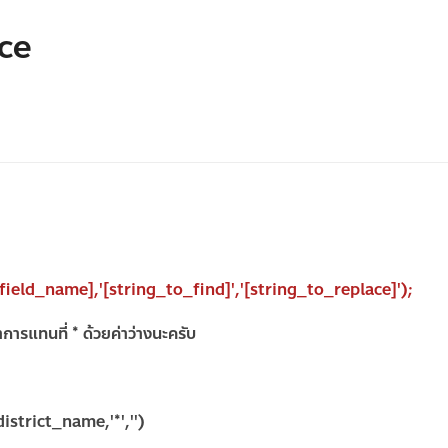
ce
ield_name],'[string_to_find]','[string_to_replace]');
ารแทนที่ * ด้วยค่าว่างนะครับ
strict_name,'*','')