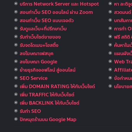
บริการ Network Server และ Hotspot
หา ละติจ
สอนทำเว็บ SEO ออนไลน์ ผ่าน Zoom
สวดมนต์ อ
สอนทำเว็บ SEO แบบเจอตัว
บทสัมภาษ
รับดูแลเว็บ+ที่ปรึกษาเว็บ
การทำ 
รับทําเว็บไซต์ขายของ
ฟรี สถิติ 
รับจดโดเมน+โฮสติ้ง
ค้นหาในเ
ลงโฆษณาเฟสบุค
แผนผังเว
ลงโฆษณา Google
Web Tra
ย้ายธุรกิจออฟไลน์ สู่ออนไลน์
Affilia
SEO Service
ข้อกำหนด
เพิ่ม DOMAIN RATING ให้กับเว็บไซต์
นโยบายคว
เพิ่ม TRAFFIC ให้กับเว็บไซต์
เพิ่ม BACKLINK ให้กับเว็บไซต์
รับทำ SEO
ปักหมุดร้านบน Google Map