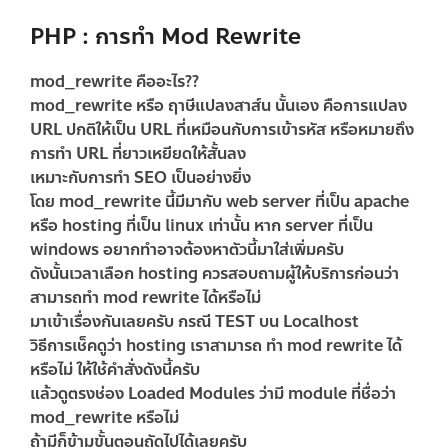
PHP : การทำ Mod Rewrite
mod_rewrite คืออะไร??
mod_rewrite หรือ ฤาษีแปลงสาส์น นั้นเอง คือการแปลง
URL ปกติให้เป็น URL ที่เหมือนกับการเข้ารหัส หรือหมายถึง
การทำ URL ที่ยาวเหยียดให้สั้นลง
เหมาะกับการทำ SEO เป็นอย่างยิ่ง
โดย mod_rewrite นี้มีมากับ web server ที่เป็น apache
หรือ hosting ที่เป็น linux เท่านั้น หาก server ที่เป็น
windows อยากทำอาจต้องหาตัวนี้มาใส่เพิ่มครับ
ดังนั้นเวลาเลือก hosting ควรสอบถามผู้ให้บริการก่อนว่า
สามารถทำ mod rewrite ได้หรือไม่
มาเข้าเรื่องกันเลยครับ กรณี TEST บน Localhost
วิธีการเช็คดูว่า hosting เราสามารถ ทำ mod rewrite ได้
หรือไม่ ให้ใช้คำสั่งดังนี้ครับ
แล้วดูตรงช่อง Loaded Modules ว่ามี module ที่ชื่อว่า
mod_rewrite หรือไม่
ถ้ามีก็ข้ามขั้นตอนถัดไปได้เลยครับ