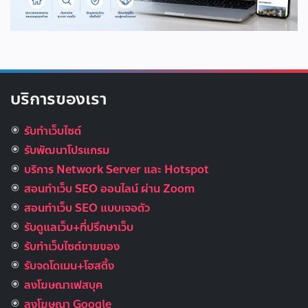
บริการของเรา
รับทำเว็บไซต์
รับพัฒนาโปรแกรม
บริการ Network Server และ Hotspot
สอนทำเว็บ SEO ออนไลน์ ผ่าน Zoom
สอนทำเว็บ SEO แบบเจอตัว
รับดูแลเว็บ+ที่ปรึกษาเว็บ
รับทําเว็บไซต์ขายของ
รับจดโดเมน+โฮสติ้ง
ลงโฆษณาเฟสบุค
ลงโฆษณา Google