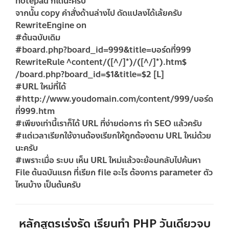
notepad ก็ได้นะครับ
จากน้ัน copy คำสั่งด้านล่างไป ดัดแปลงได้เล้ยครับ
RewriteEngine on
#ต้นฉบับเดิม
#board.php?board_id=999&title=บอร์ดที่999
RewriteRule ^content/([^/]*)/([^/]*).htm$
/board.php?board_id=$1&title=$2 [L]
#URL ใหม่ที่ได้
#
http://www.youdomain.com/content/999/บอร์ด
ที่999.htm
#เพียงเท่านี้เราก็ได้ URL ที่ง่ายต่อการ ทำ SEO แล้วครับ
#แต่เวลาเรียกใช้งานต้องเรียกให้ถูกต้องตาม URL ใหม่ด้วย
นะครับ
#เพราะเมื่อ ระบบ เห็น URL ใหม่แล้วจะย้อนกลับไปค้นหา
File ต้นฉบันแรก ที่เรียก file อะไร ต้องการ parameter ตัว
ไหนบ้าง เป็นต้นครับ
หลักสูตรเร่งรัด เรียนทำ PHP วันเดียวจบ