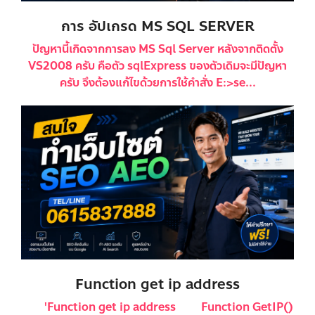
การ อัปเกรด MS SQL SERVER
ปัญหานี้เกิดจากการลง MS Sql Server หลังจากติดตั้ง
VS2008 ครับ คือตัว sqlExpress ของตัวเดิมจะมีปัญหา
ครับ จึงต้องแก้ไขด้วยการใช้คำสั่ง E:>se...
Function get ip address
'Function get ip address Function GetIP()