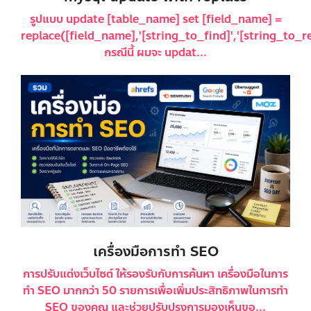
รูปแบบ update [table_name] set [field_name] =
replace([field_name],'[string_to_find]','[string_to_re
กรณีนี้ ผมจะ updat...
เครื่องมือการทำ SEO
การปรับแต่งเว็บไซต์ ให้รองรับกับการค้นหา เครื่องมือในการ
ทำ SEO มากกว่า 50 รายการเพื่อเพิ่มประสิทธิภาพในการทำ
SEO ของคุณ และช่วยปรับปรุงการมองเห็นขอ...