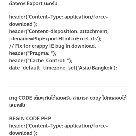
ต้องการ Export นะครับ
header('Content-Type: application/force-
download');
header('Content-disposition: attachment;
filename=PhpExportHtmlToExcel.xls');
// Fix for crappy IE bug in download.
header("Pragma: ");
header("Cache-Control: ");
date_default_timezone_set('Asia/Bangkok');
มาดู CODE เต็มๆ กันได้เลยครับ สามารถ copy ไปทดสอบได้
เลยครับ
BEGIN CODE PHP
header('Content-Type: application/force-
download');