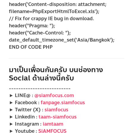
header('Content-disposition: attachment;
filename=PhpExportHtmlToExcel.xls');
// Fix for crappy IE bug in download.
header("Pragma: ");
header("Cache-Control: ");
date_default_timezone_set('Asia/Bangkok');
END OF CODE PHP
มาเป็นเพื่อนกันครับ บนช่องทาง
Social ด้านล่างนี้ครับ
--------------------------
► LINE@ :
@siamfocus.com
► Facebook :
fanpage.siamfocus
► Twitter (X) :
siamfocus
► Linkedin :
taam-siamfocus
► Instagram :
iamtaam
► Youtube :
SiAMFOCUS