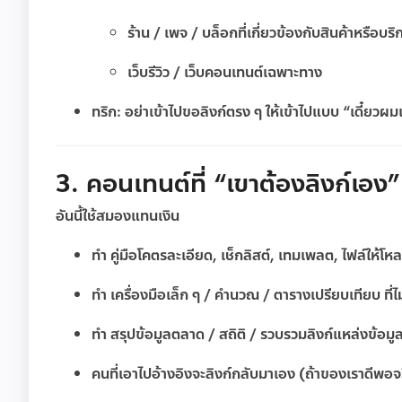
ร้าน / เพจ / บล็อกที่เกี่ยวข้องกับสินค้าหรือบริ
เว็บรีวิว / เว็บคอนเทนต์เฉพาะทาง
ทริก: อย่าเข้าไปขอลิงก์ตรง ๆ ให้เข้าไปแบบ “เดี๋ยวผม
3. คอนเทนต์ที่ “เขาต้องลิงก์เอ
อันนี้ใช้สมองแทนเงิน
ทำ
คู่มือโคตรละเอียด
, เช็กลิสต์, เทมเพลต, ไฟล์ให้โห
ทำ
เครื่องมือเล็ก ๆ / คำนวณ / ตารางเปรียบเทียบ
ที่
ทำ
สรุปข้อมูลตลาด / สถิติ / รวบรวมลิงก์แหล่งข้อมู
คนที่เอาไปอ้างอิงจะลิงก์กลับมาเอง (ถ้าของเราดีพอจ