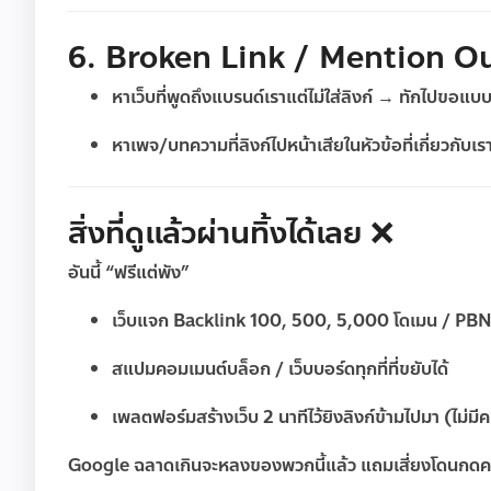
6. Broken Link / Mention Ou
หาเว็บที่พูดถึงแบรนด์เราแต่ไม่ใส่ลิงก์ → ทักไปขอแบ
หาเพจ/บทความที่ลิงก์ไปหน้าเสียในหัวข้อที่เกี่ยวกั
สิ่งที่ดูแล้วผ่านทิ้งได้เลย ❌
อันนี้ “ฟรีแต่พัง”
เว็บแจก Backlink 100, 500, 5,000 โดเมน / PBN 
สแปมคอมเมนต์บล็อก / เว็บบอร์ดทุกที่ที่ขยับได้
เพลตฟอร์มสร้างเว็บ 2 นาทีไว้ยิงลิงก์ข้ามไปมา (ไม่มี
Google ฉลาดเกินจะหลงของพวกนี้แล้ว แถมเสี่ยงโดนกด