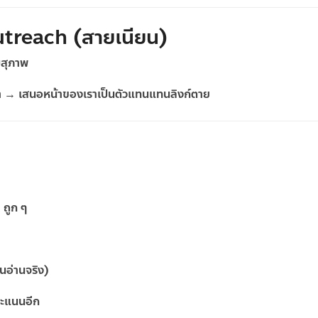
treach (สายเนียน)
บสุภาพ
บเรา → เสนอหน้าของเราเป็นตัวแทนแทนลิงก์ตาย
ถูก ๆ
คนอ่านจริง)
คะแนนอีก