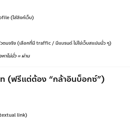
e (ใส่ลิงก์เว็บ)
นจริง (เลือกที่มี traffic / มีแบรนด์ ไม่ใช่เว็บสแปมมั่ว ๆ)
อหาไม่มั่ว = ผ่าน
 (ฟรีแต่ต้อง “กล้าอินบ็อกซ์”)
ntextual link)