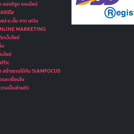
ูด ลองจิจูด ออนไลน์
ิติปิโส
ณ์ ต.ตั้ม จาก เควิน
ONLINE MARKETING
ติดเว็บไซต์
ว็บ
็บไซต์
ffic
te สร้างรายได้กับ SiAMFOCUS
และเงื่อนไข
ามเป็นส่วนตัว