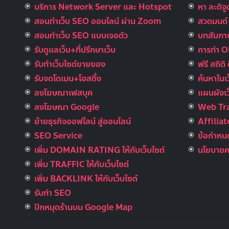
บริการ Network Server และ Hotspot
หา ละติจ
สอนทำเว็บ SEO ออนไลน์ ผ่าน Zoom
สวดมนต์ อ
สอนทำเว็บ SEO แบบเจอตัว
บทสัมภาษ
รับดูแลเว็บ+ที่ปรึกษาเว็บ
การทำ 
รับทําเว็บไซต์ขายของ
ฟรี สถิติ 
รับจดโดเมน+โฮสติ้ง
ค้นหาในเ
ลงโฆษณาเฟสบุค
แผนผังเว
ลงโฆษณา Google
Web Tra
ย้ายธุรกิจออฟไลน์ สู่ออนไลน์
Affilia
SEO Service
ข้อกำหนด
เพิ่ม DOMAIN RATING ให้กับเว็บไซต์
นโยบายคว
เพิ่ม TRAFFIC ให้กับเว็บไซต์
เพิ่ม BACKLINK ให้กับเว็บไซต์
รับทำ SEO
ปักหมุดร้านบน Google Map