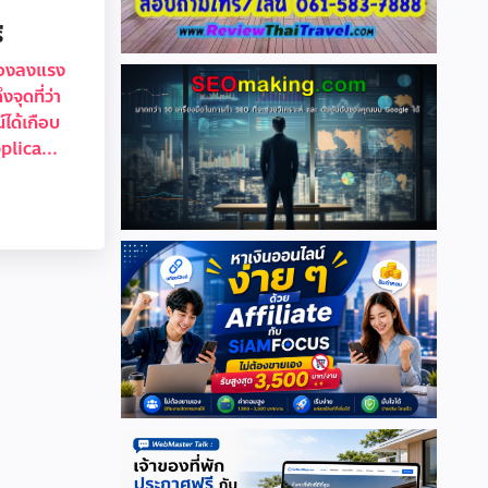
ี
ต้องลงแรง
จุดที่ว่า
ได้เกือบ
plica...