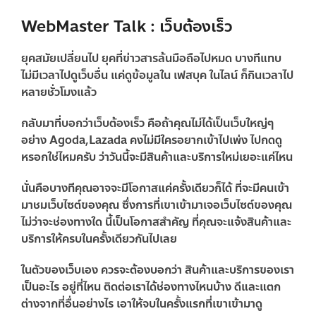
WebMaster Talk : เว็บต้องเร็ว
ยุคสมัยเปลี่ยนไป ยุคที่ข่าวสารล้นมือถือไปหมด บางทีแทบ
ไม่มีเวลาไปดูเว็บอื่น แค่ดูข้อมูลใน เฟสบุค ในไลน์ ก็กินเวลาไป
หลายชั่วโมงแล้ว
กลับมาที่บอกว่า
เว็บต้องเร็ว
คือถ้าคุณไม่ได้เป็นเว็บใหญ่ๆ
อย่าง Agoda,Lazada คงไม่มีใครอยากเข้าไปเพ่ง ไปกดดู
หรอกใช่ไหมครับ ว่าวันนี้จะมีสินค้าและบริการใหม่เยอะแค่ไหน
นั่นคือบางทีคุณอาจจะมีโอกาสแค่ครั้งเดียวก็ได้ ที่จะมีคนเข้า
มาชมเว็บไซต์ของคุณ ซึ่งการที่เขาเข้ามาเจอเว็บไซต์ของคุณ
ไม่ว่าจะช่องทางใด นี้เป็นโอกาสสำคัญ ที่คุณจะแจ้งสินค้าและ
บริการให้ครบในครั้งเดียวกันไปเลย
ในตัวของเว็บเอง ควรจะต้องบอกว่า สินค้าและบริการของเรา
เป็นอะไร อยู่ที่ไหน ติดต่อเราได้ช่องทางไหนบ้าง ดีและแตก
ต่างจากที่อื่นอย่างไร เอาให้จบในครั้งแรกที่เขาเข้ามาดู