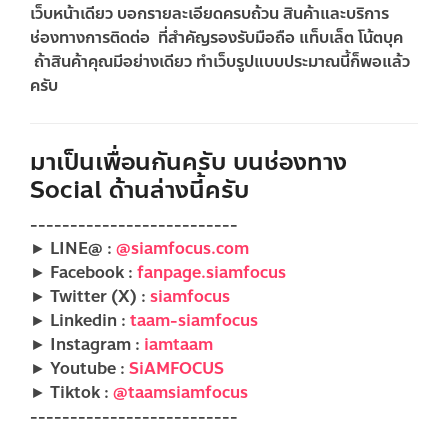
เว็บหน้าเดียว บอกรายละเอียดครบถ้วน สินค้าและบริการ
ช่องทางการติดต่อ ที่สำคัญรองรับมือถือ แท็บเล็ต โน้ตบุค
ถ้าสินค้าคุณมีอย่างเดียว ทำเว็บรูปแบบประมาณนี้ก็พอแล้ว
ครับ
มาเป็นเพื่อนกันครับ บนช่องทาง
Social ด้านล่างนี้ครับ
--------------------------
► LINE@ :
@siamfocus.com
► Facebook :
fanpage.siamfocus
► Twitter (X) :
siamfocus
► Linkedin :
taam-siamfocus
► Instagram :
iamtaam
► Youtube :
SiAMFOCUS
► Tiktok :
@taamsiamfocus
--------------------------