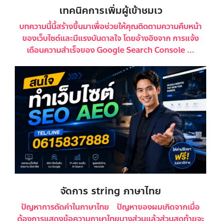
เทคนิคการเพิ่มผู้เข้าชมเว
บทความนี้นี้สร้างขึ้นมาเพื่อช่วยให้คุณติดตามความคืบหน้า
ของเว็บไซต์และมีแรงบันดาลใจ โดยอ้างอิงจาก การแจ้ง
เตือนความสำเร็จของ Google Search Console ...
จัดการ string ภาษาไทย
ปัญหาการตัดคำในภาษาไทย ปัญหาของผมเกิดจากเมื่อ
ต้องการแสดงข้อความภาษาไทยบางส่วนแล้วส่วนสุดท้ายจะ