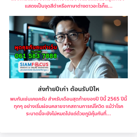
แสดงเป็นจุดสีดำหรือภาษาต่างดาวอะไรก็แ...
ส่งท้ายปีเก่า ต้อนรับปีให
พบกันเช่นเคยครับ สำหรับเดือนสุดท้ายของปี ปีนี้ 2565 ปีนี้
ทุกๆ อย่างเริ่มผ่อนคลายจากสถานการณ์โควิด แม้ว่าโรค
ระบาดนี้จะยังไม่หมดไปแต่ด้วยภูมิคุ้มกันที่...