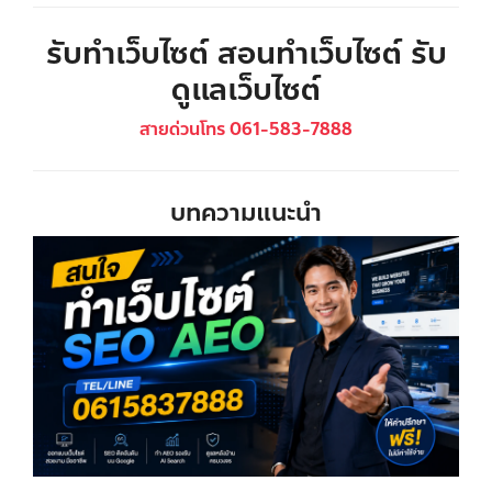
รับทำเว็บไซต์ สอนทำเว็บไซต์ รับ
ดูแลเว็บไซต์
สายด่วนโทร 061-583-7888
บทความแนะนำ