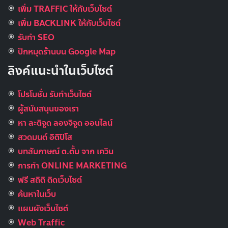
เพิ่ม TRAFFIC ให้กับเว็บไซต์
เพิ่ม BACKLINK ให้กับเว็บไซต์
รับทำ SEO
ปักหมุดร้านบน Google Map
ลิงค์แนะนำในเว็บไซต์
โปรโมชั่น รับทำเว็บไซต์
ผู้สนับสนุนของเรา
หา ละติจูด ลองจิจูด ออนไลน์
สวดมนต์ อิติปิโส
บทสัมภาษณ์ ต.ตั้ม จาก เควิน
การทำ ONLINE MARKETING
ฟรี สถิติ ติดเว็บไซต์
ค้นหาในเว็บ
แผนผังเว็บไซต์
Web Traffic