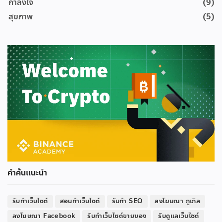
กำลังใจ
(9)
สุขภาพ
(5)
คำค้นแนะนำ
รับทำเว็บไซต์
สอนทำเว็บไซต์
รับทำ SEO
ลงโฆษณา กูเกิล
ลงโฆษณา Facebook
รับทำเว็บไซต์ขายของ
รับดูแลเว็บไซต์