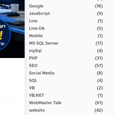
Google
(16)
JavaScript
(9)
Line
(1)
Line OA
(5)
Mobile
(1)
MS SQL Server
(17)
mySql
(4)
PHP
(31)
SEO
(57)
Social Media
(8)
SQL
(4)
VB
(2)
VB.NET
(1)
WebMaster Talk
(61)
website
(42)