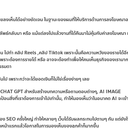
้อยลงเห็นได้อย่างชัดเจน ในฐานะของผมที่ให้บริการด้านการลงโฆษณา
พธ์กลับมา หรือ แม้แต่ลงไปแล้วงานที่ได้คืนมาไม่คุ้มกับค่าลงโฆษณา ทำ
 คน ไปทำ คลิป Reels ,คลิป Tiktok เพราะนั้นคือความหวังของรายได้อ
ำเพราะต้องการรายได้ หรือ อาจจะต้องทำเพื่อให้คนเห็นธุรกิจของเรามาก
ธรรมดา
นไป เพราะกว่าจะได้ยอดเงินก็ไม่ใช่เรื่องง่ายๆ เลย
นการใช้ CHAT GPT สำหรับสร้างบทความหรือถามตอบต่างๆ, AI IMAGE
นสิ่งที่เราต้องการเข้าไปเท่านั้น, ทำให้มองเห็นว่าในอนาคต AI จะเข้
ง SEO ครั้งใหญ่ ทำให้หลายๆ เว็บได้รับผลกระทบไปตามๆ กัน แต่ยังไ
ติดหน้าแรกแล้วโอกาสในการมองเห็นของลูกค้าก็มากขึ้น