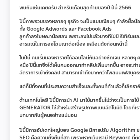
พบกันเช่นเคยครับ สำหรับเดือนสุดท้ายของปี ปีนี้ 2566
ปีนี้ภาพรวมของหลายๆ ธุรกิจ จะเป็นแบบเงียบๆ กำลังซื้อน
ทั้ง Google Adwords และ Facebook Ads
ลูกค้าลงโฆษณาน้อยลง เพราะลงไปแล้วบางทีไม่มี รีเทิร์นผลลั
อารมณ์ในการลงโฆษณาต่อเนื่อง เหมือนดังก่อนหน้านี้
ในปีนี้ คนเริ่มมองหารายได้ออนไลน์กันอย่างชัดเจน หลายๆ
หนึ่ง ปีนี้เราจึงได้เห็นคนออกมาทำคลิปเพิ่มมากขึ้น อาจจะท
อัตราการเข้าถึงคลิป สามารถเข้าถึงมากกว่าโพสบนเฟสบุค
แต่ก็มีทั้งคนที่ประสบความสำเร็จและทั้งคนที่ทำแล้วก็เลิกรากั
ด้านเทคโนโลยี
ปีนี้มีการนำ AI มาใช้มากขึ้นไม่ว่าจะเป็
GENERATOR ใช้สำหรับสร้างรูปภาพแบบอัตโนมัติ โดยที่เราป้อ
บทบาทกับผู้คนอย่างแน่นอน
ปีนี้มีการอัปเดทใหญ่ของ Google
มีการปรับ Algorithm ขอ
SEO คือความยั่งยืนที่สุด เพราะหากเว็บเรามี Keyword ที่