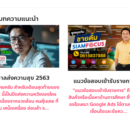
บทความแนะนำ
าลส่งความสุข 2563
แนวข้อสอบเข้ารับราชก
คยครับ สำหรับเดือนสุดท้ายของ
"แนวข้อสอบเข้ารับราชการ" ถือ
2 นี้เป็นปีแห่งความหวังของใคร
สินค้าหรือเนื้อหาด้านการศึกษา ซ
นื่องจากแวดล้อม คนคุ้นเคย ที่
ลงโฆษณา Google Ads ได้ตามปก
กัน เหน็ดเหนื่อย อ่อนล้า จ...
เงื่อนไขและข้อคว...