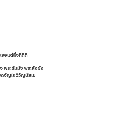
ต่สิ่งที่ดีดี
ง พระธัมมัง พระสังฆัง
ดจัญไร วิวัญชัยเย