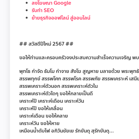
ลงโฆษณา Google
รับทำ SEO
ย้ายธุรกิจออฟไลน์ สู่ออนไลน์
## สวัสดีปีใหม่ 2567 ##
ขอให้ท่านและครอบครัวจงประสบความสำเร็จความเจริญ พบเจอแ
พุทโธ กำจัด ธัมโม กำจาย สังโฆ สูญหาย มลายด้วย พระพุทธั
สรรพทุกข์ สรรพโศก สรรพโรค สรรพภัย สรรพเคราะห์ เสนีย
สรรพเคราะห์ตัวนอก สรรพเคราะห์ตัวใน
สรรพเคราะห์ตัวใดๆ ขอให้กลายเป็นดี
เคราะห์ปี เคราะห์เดือน เคราะห์วัน
เคราะห์ปี ขอให้เคลื่อน
เคราะห์เดือน ขอให้คลาย
เคราะห์วัน ขอให้หาย
เหมือนน้ำดับไฟ อภิวันชัยเย รักขันตุ สุรักขันตุ...