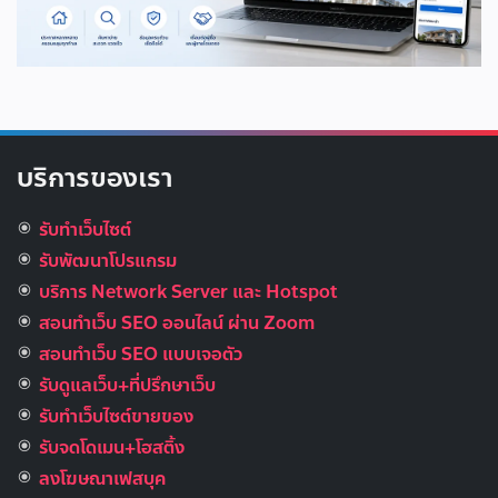
บริการของเรา
รับทำเว็บไซต์
รับพัฒนาโปรแกรม
บริการ Network Server และ Hotspot
สอนทำเว็บ SEO ออนไลน์ ผ่าน Zoom
สอนทำเว็บ SEO แบบเจอตัว
รับดูแลเว็บ+ที่ปรึกษาเว็บ
รับทําเว็บไซต์ขายของ
รับจดโดเมน+โฮสติ้ง
ลงโฆษณาเฟสบุค