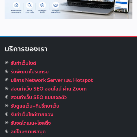
บริการของเรา
รับทำเว็บไซต์
รับพัฒนาโปรแกรม
บริการ Network Server และ Hotspot
สอนทำเว็บ SEO ออนไลน์ ผ่าน Zoom
สอนทำเว็บ SEO แบบเจอตัว
รับดูแลเว็บ+ที่ปรึกษาเว็บ
รับทําเว็บไซต์ขายของ
รับจดโดเมน+โฮสติ้ง
ลงโฆษณาเฟสบุค