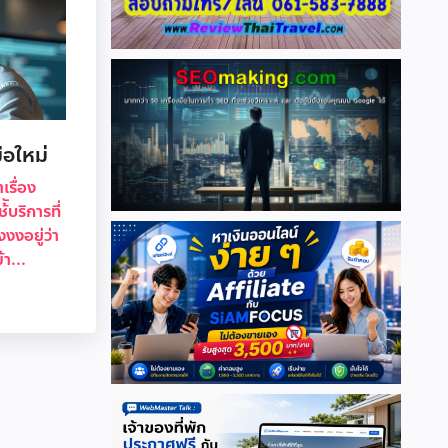
อใหม่
เรื่อง
บริการที่
งงอยู่ว่า
า...