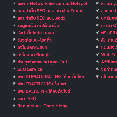
บริการ Network Server และ Hotspot
หา ละติจ
สอนทำเว็บ SEO ออนไลน์ ผ่าน Zoom
สวดมนต์ อ
สอนทำเว็บ SEO แบบเจอตัว
บทสัมภาษ
รับดูแลเว็บ+ที่ปรึกษาเว็บ
การทำ 
รับทําเว็บไซต์ขายของ
ฟรี สถิติ 
รับจดโดเมน+โฮสติ้ง
ค้นหาในเ
ลงโฆษณาเฟสบุค
แผนผังเว
ลงโฆษณา Google
Web Tra
ย้ายธุรกิจออฟไลน์ สู่ออนไลน์
Affilia
SEO Service
ข้อกำหนด
เพิ่ม DOMAIN RATING ให้กับเว็บไซต์
นโยบายคว
เพิ่ม TRAFFIC ให้กับเว็บไซต์
เพิ่ม BACKLINK ให้กับเว็บไซต์
รับทำ SEO
ปักหมุดร้านบน Google Map