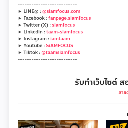
--------------------------
► LINE@ :
@siamfocus.com
► Facebook :
fanpage.siamfocus
► Twitter (X) :
siamfocus
► Linkedin :
taam-siamfocus
► Instagram :
iamtaam
► Youtube :
SiAMFOCUS
► Tiktok :
@taamsiamfocus
--------------------------
รับทำเว็บไซต์ สอ
สาย