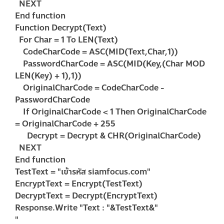
NEXT
End function
Function Decrypt(Text)
For Char = 1 To LEN(Text)
CodeCharCode = ASC(MID(Text,Char,1))
PasswordCharCode = ASC(MID(Key,(Char MOD
LEN(Key) + 1),1))
OriginalCharCode = CodeCharCode -
PasswordCharCode
If OriginalCharCode < 1 Then OriginalCharCode
= OriginalCharCode + 255
Decrypt = Decrypt & CHR(OriginalCharCode)
NEXT
End function
TestText = "เข้ารหัส siamfocus.com"
EncryptText = Encrypt(TestText)
DecryptText = Decrypt(EncryptText)
Response.Write "Text : "&TestText&"
"