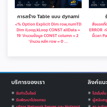
การสร้าง Table แบบ dynami
<% Option Explicit Dim row,numTD
สิ่งแรกท
Dim iLoop,kLoop CONST allData =
ERROR ก่อ
19 'จำนวนข้อมูล CONST column = 2
นี้เวลา 
'จำนวน หลัก row = 0 ...
บริการของเรา
ลิงค์แน
รับทำเว็บไซต์
โปรโมชั่น
รับพัฒนาโปรแกรม
ผู้สนับส
บริการ Network Server และ Hotspot
หา ละติจ