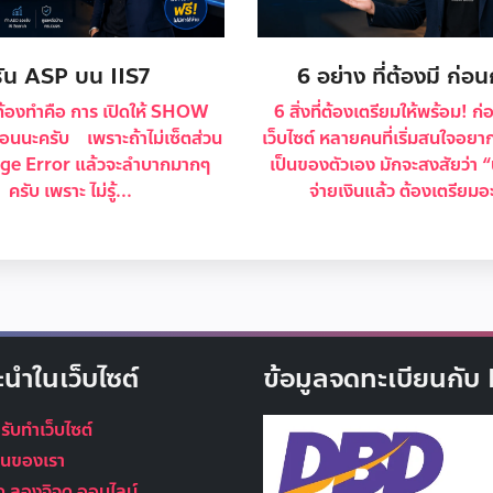
รัน ASP บน IIS7
6 อย่าง ที่ต้องมี ก่อ
ี่ต้องทำคือ การ เปิดให้ SHOW
6 สิ่งที่ต้องเตรียมให้พร้อม! ก่
นนะครับ เพราะถ้าไม่เซ็ตส่วน
เว็บไซต์ หลายคนที่เริ่มสนใจอยาก
Page Error แล้วจะลำบากมากๆ
เป็นของตัวเอง มักจะสงสัยว่า
ครับ เพราะ ไม่รู้...
จ่ายเงินแล้ว ต้องเตรียมอะ
ะนำในเว็บไซต์
ข้อมูลจดทะเบียนกั
 รับทำเว็บไซต์
นุนของเรา
ูด ลองจิจูด ออนไลน์