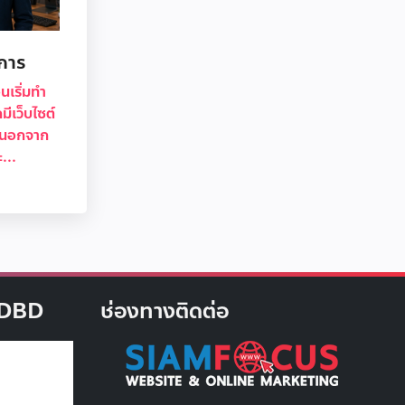
นการ
อนเริ่มทำ
มีเว็บไซต์
 “นอกจาก
...
บ DBD
ช่องทางติดต่อ