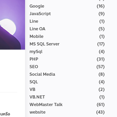
Google
(16)
JavaScript
(9)
Line
(1)
Line OA
(5)
Mobile
(1)
MS SQL Server
(17)
mySql
(4)
PHP
(31)
SEO
(57)
Social Media
(8)
SQL
(4)
VB
(2)
VB.NET
(1)
WebMaster Talk
(61)
website
(43)
ยนหรือ