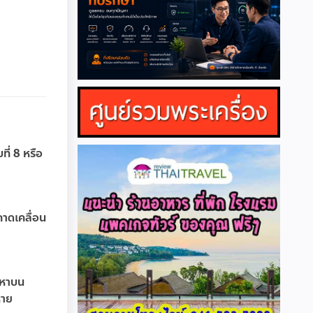
ี่ 8 หรือ
คาดเคลื่อน
นหาบน
หาย