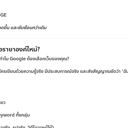
 SGE
าดขึ้น และซับซ้อนกว่าเดิม
อราชาองค์ใหม่?
… ทำไม Google ต้องเลือกเว็บของคุณ?
ใครเขียนด้วยความรู้จริง มีประสบการณ์จริง และส่งสัญญาณชัดว่า ‘ฉันรู้เ
ียว
yword ทั้งกลุ่ม
ิง, รูปจริง, วิดีโอจากผู้ใช้)