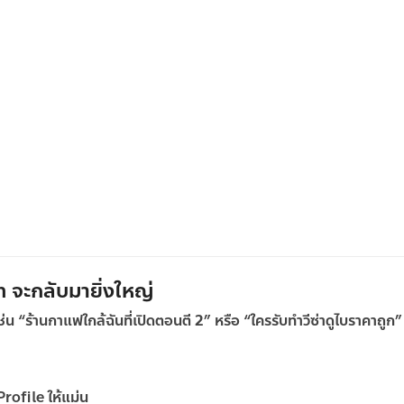
จะกลับมายิ่งใหญ่
่น “ร้านกาแฟใกล้ฉันที่เปิดตอนตี 2” หรือ “ใครรับทำวีซ่าดูไบราคาถูก”
rofile ให้แม่น