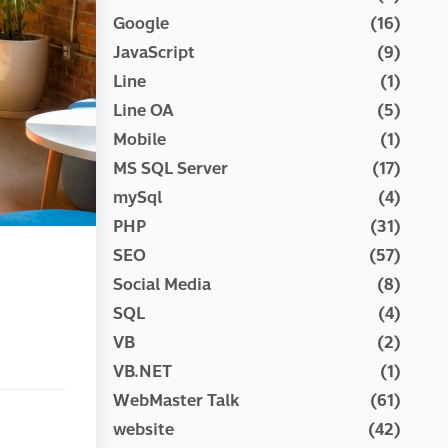
Google
(16)
JavaScript
(9)
Line
(1)
Line OA
(5)
Mobile
(1)
MS SQL Server
(17)
mySql
(4)
PHP
(31)
SEO
(57)
Social Media
(8)
SQL
(4)
VB
(2)
VB.NET
(1)
WebMaster Talk
(61)
website
(42)