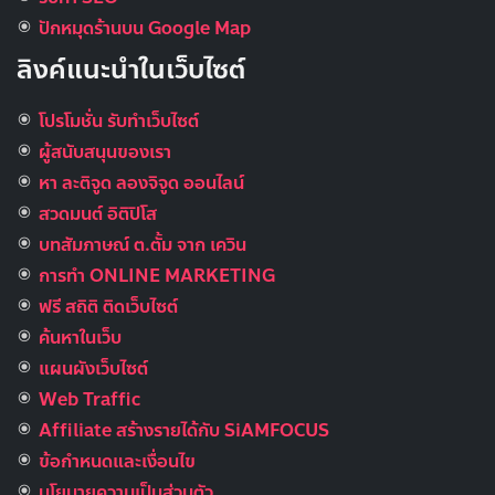
ปักหมุดร้านบน Google Map
ลิงค์แนะนำในเว็บไซต์
โปรโมชั่น รับทำเว็บไซต์
ผู้สนับสนุนของเรา
หา ละติจูด ลองจิจูด ออนไลน์
สวดมนต์ อิติปิโส
บทสัมภาษณ์ ต.ตั้ม จาก เควิน
การทำ ONLINE MARKETING
ฟรี สถิติ ติดเว็บไซต์
ค้นหาในเว็บ
แผนผังเว็บไซต์
Web Traffic
Affiliate สร้างรายได้กับ SiAMFOCUS
ข้อกำหนดและเงื่อนไข
นโยบายความเป็นส่วนตัว