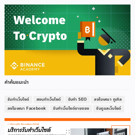
คำค้นแนะนำ
รับทำเว็บไซต์
สอนทำเว็บไซต์
รับทำ SEO
ลงโฆษณา กูเกิล
ลงโฆษณา Facebook
รับทำเว็บไซต์ขายของ
รับดูแลเว็บไซต์