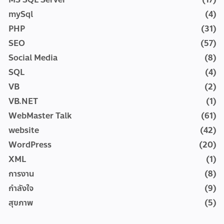
mySql
(4)
PHP
(31)
SEO
(57)
Social Media
(8)
SQL
(4)
VB
(2)
VB.NET
(1)
WebMaster Talk
(61)
website
(42)
WordPress
(20)
XML
(1)
การงาน
(8)
กำลังใจ
(9)
สุขภาพ
(5)