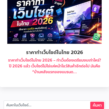
ราคาทำเว็บไซต์ในไทย 2026
ราคาทำเว็บไซต์ในไทย 2026 – ทำเว็บต้องเตรียมงบเท่าไหร่?
ปี 2026 แล้ว เว็บไซต์ไม่ใช่แค่หน้าโชว์สินค้าอีกต่อไป มันคือ
“บ้านหลังแรกของแบรนด...