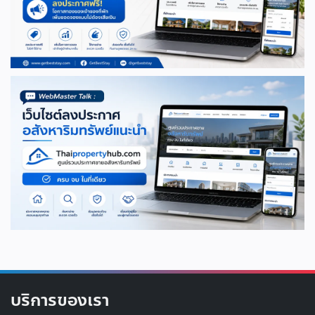
บริการของเรา