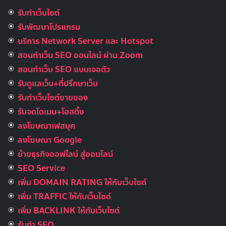
รับทำเว็บไซต์
รับพัฒนาโปรแกรม
บริการ Network Server และ Hotspot
สอนทำเว็บ SEO ออนไลน์ ผ่าน Zoom
สอนทำเว็บ SEO แบบเจอตัว
รับดูแลเว็บ+ที่ปรึกษาเว็บ
รับทําเว็บไซต์ขายของ
รับจดโดเมน+โฮสติ้ง
ลงโฆษณาเฟสบุค
ลงโฆษณา Google
ย้ายธุรกิจออฟไลน์ สู่ออนไลน์
SEO Service
เพิ่ม DOMAIN RATING ให้กับเว็บไซต์
เพิ่ม TRAFFIC ให้กับเว็บไซต์
เพิ่ม BACKLINK ให้กับเว็บไซต์
รับทำ SEO