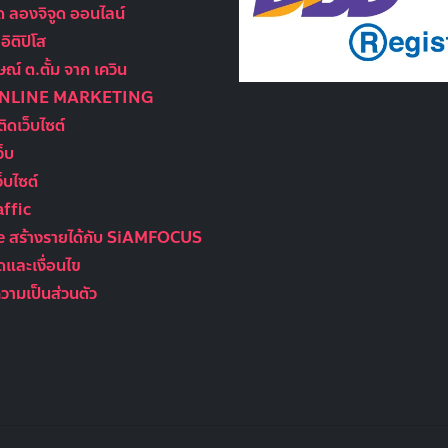
ูด ลองจิจูด ออนไลน์
ิติปิโส
ณ์ ต.ตั้ม จาก เควิน
ONLINE MARKETING
ติดเว็บไซต์
ว็บ
็บไซต์
ffic
te สร้างรายได้กับ SiAMFOCUS
และเงื่อนไข
ามเป็นส่วนตัว