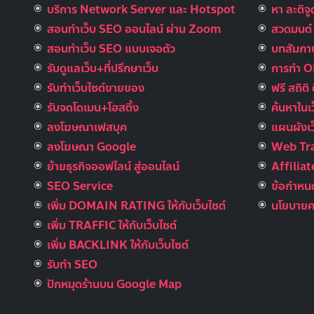
บริการ Network Server และ Hotspot
หา ละติจ
สอนทำเว็บ SEO ออนไลน์ ผ่าน Zoom
สวดมนต์ อ
สอนทำเว็บ SEO แบบเจอตัว
บทสัมภาษ
รับดูแลเว็บ+ที่ปรึกษาเว็บ
การทำ 
รับทําเว็บไซต์ขายของ
ฟรี สถิติ 
รับจดโดเมน+โฮสติ้ง
ค้นหาในเ
ลงโฆษณาเฟสบุค
แผนผังเว
ลงโฆษณา Google
Web Tra
ย้ายธุรกิจออฟไลน์ สู่ออนไลน์
Affilia
SEO Service
ข้อกำหนด
เพิ่ม DOMAIN RATING ให้กับเว็บไซต์
นโยบายคว
เพิ่ม TRAFFIC ให้กับเว็บไซต์
เพิ่ม BACKLINK ให้กับเว็บไซต์
รับทำ SEO
ปักหมุดร้านบน Google Map