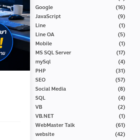
Google
(16)
JavaScript
(9)
Line
(1)
Line OA
(5)
Mobile
(1)
MS SQL Server
(17)
mySql
(4)
PHP
(31)
SEO
(57)
Social Media
(8)
SQL
(4)
VB
(2)
VB.NET
(1)
WebMaster Talk
(61)
website
(42)