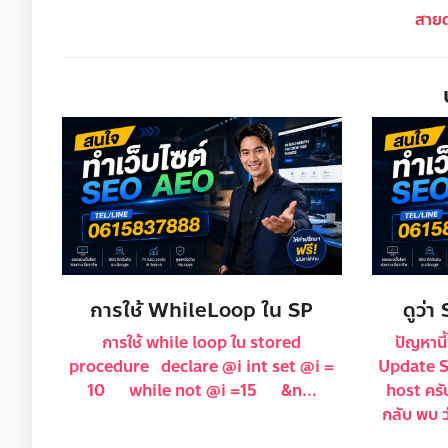
สาย
การใช้ WhileLoop ใน SP
ดูว่า
การใช้ while loop ใน stored
ปัญหานี
procedure declare @i int set @i =
Update S
10 while not @i =15 &n...
host ครับ
กลับ พบ 