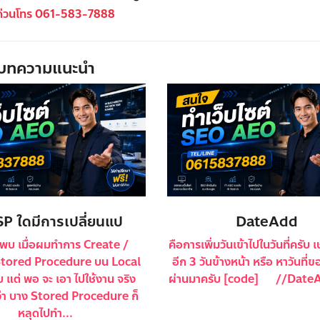
ด่วนโทร 061-583-7888
บทความแนะนำ
 SP ใดมีการเปลี่ยนแป
DateAdd
้พบ เมื่อผมทำการ Create /
คือการเพิ่มวันเข้าไปในวันที่ครับ เช
tored Procedure บน Local
อีก 3 วันข้างหน้า หรือ หาวันที่ขอ
 แต่ พอ จะ เอา ไปใช้งาน จริง
ผ่านมาครับ [code] //DateA
ว่า บาง Stored Procedure ก็
หลุดไปทำ...