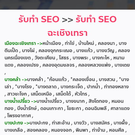
รับทำ SEO
>>
รับทำ SEO
ฉะเชิงเทรา
เมืองฉะเชิงเทรา ->
หน้าเมือง , ท่าไข่ , บ้านใหม่ , คลองนา , บาง
ตีนเป็ด , บางไผ่ , คลองจุกกระเฌอ , บางแก้ว , บางขวัญ , คลอง
นครเนื่องเขต , วังตะเคียน , โสธร , บางพระ , บางกะไห , หนาม
แดง , คลองเปรง , คลองอุดมชลจร , คลองหลวงแพ่ง , บางเตย
,
บางคล้า ->
บางคล้า , *ก้อนแก้ว , *คลองเขื่อน , บางสวน , *บาง
เล่า , *บางโรง , *บางตลาด , บางกระเจ็ด , ปากน้ำ , ท่าทองหลาง
, สาวชะโงก , เสม็ดเหนือ , เสม็ดใต้ , หัวไทร ,
บางน้ำเปรี้ยว ->
บางน้ำเปรี้ยว , บางขนาก , สิงโตทอง , หมอน
ทอง , บึงน้ำรักษ์ , ดอนเกาะกา , โยธะกา , ดอนฉิมพลี , ศาลาแดง
, โพรงอากาศ ,
บางปะกง ->
บางปะกง , ท่าสะอ้าน , บางวัว , บางสมัคร , บางผึ้ง ,
บางเกลือ , สองคลอง , หนองจอก , พิมพา , ท่าข้าม , หอมศีล ,