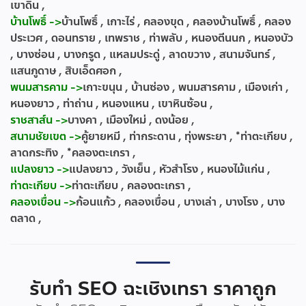
เขาดิน ,
บ้านโพธิ์ ->
บ้านโพธิ์ , เกาะไร่ , คลองขุด , คลองบ้านโพธิ์ , คลอง
ประเวศ , ดอนทราย , เทพราช , ท่าพลับ , หนองตีนนก , หนองบัว
, บางซ่อน , บางกรูด , แหลมประดู่ , ลาดขวาง , สนามจันทร์ ,
แสนภูดาษ , สิบเอ็ดศอก ,
พนมสารคาม ->
เกาะขนุน , บ้านซ่อง , พนมสารคาม , เมืองเก่า ,
หนองยาว , ท่าถ่าน , หนองแหน , เขาหินซ้อน ,
ราชสาส์น ->
บางคา , เมืองใหม่ , ดงน้อย ,
สนามชัยเขต ->
คู้ยายหมี , ท่ากระดาน , ทุ่งพระยา , *ท่าตะเกียบ ,
ลาดกระทิง , *คลองตะเกรา ,
แปลงยาว ->
แปลงยาว , วังเย็น , หัวสำโรง , หนองไม้แก่น ,
ท่าตะเกียบ ->
ท่าตะเกียบ , คลองตะเกรา ,
คลองเขื่อน ->
ก้อนแก้ว , คลองเขื่อน , บางเล่า , บางโรง , บาง
ตลาด ,
รับทำ SEO ฉะเชิงเทรา ราคาถูก