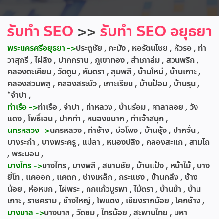
รับทำ SEO
>>
รับทำ SEO อยุธยา
พระนครศรีอยุธยา ->
ประตูชัย , กะมัง , หอรัตนไชย , หัวรอ , ท่า
วาสุกรี , ไผ่ลิง , ปากกราน , ภูเขาทอง , สำเภาล่ม , สวนพริก ,
คลองตะเคียน , วัดตูม , หันตรา , ลุมพลี , บ้านใหม่ , บ้านเกาะ ,
คลองสวนพลู , คลองสระบัว , เกาะเรียน , บ้านป้อม , บ้านรุน ,
*จำปา ,
ท่าเรือ ->
ท่าเรือ , จำปา , ท่าหลวง , บ้านร่อม , ศาลาลอย , วัง
แดง , โพธิ์เอน , ปากท่า , หนองขนาก , ท่าเจ้าสนุก ,
นครหลวง ->
นครหลวง , ท่าช้าง , บ่อโพง , บ้านชุ้ง , ปากจั่น ,
บางระกำ , บางพระครู , แม่ลา , หนองปลิง , คลองสะแก , สามไถ
, พระนอน ,
บางไทร ->
บางไทร , บางพลี , สนามชัย , บ้านแป้ง , หน้าไม้ , บาง
ยี่โท , แคออก , แคตก , ช่างเหล็ก , กระแชง , บ้านกลึง , ช้าง
น้อย , ห่อหมก , ไผ่พระ , กกแก้วบูรพา , ไม้ตรา , บ้านม้า , บ้าน
เกาะ , ราชคราม , ช้างใหญ่ , โพแตง , เชียงรากน้อย , โคกช้าง ,
บางบาล ->
บางบาล , วัดยม , ไทรน้อย , สะพานไทย , มหา