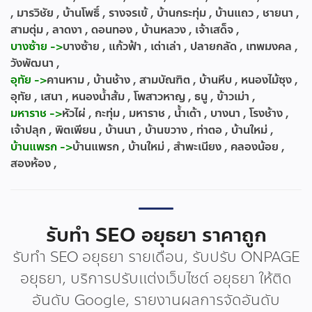
, มารวิชัย , บ้านโพธิ์ , รางจรเข้ , บ้านกระทุ่ม , บ้านแถว , ชายนา ,
สามตุ่ม , ลาดงา , ดอนทอง , บ้านหลวง , เจ้าเสด็จ ,
บางซ้าย ->
บางซ้าย , แก้วฟ้า , เต่าเล่า , ปลายกลัด , เทพมงคล ,
วังพัฒนา ,
อุทัย ->
คานหาม , บ้านช้าง , สามบัณฑิต , บ้านหีบ , หนองไม้ซุง ,
อุทัย , เสนา , หนองน้ำส้ม , โพสาวหาญ , ธนู , ข้าวเม่า ,
มหาราช ->
หัวไผ่ , กะทุ่ม , มหาราช , น้ำเต้า , บางนา , โรงช้าง ,
เจ้าปลุก , พิตเพียน , บ้านนา , บ้านขวาง , ท่าตอ , บ้านใหม่ ,
บ้านแพรก ->
บ้านแพรก , บ้านใหม่ , สำพะเนียง , คลองน้อย ,
สองห้อง ,
รับทำ SEO อยุธยา ราคาถูก
รับทำ SEO อยุธยา รายเดือน, รับปรับ ONPAGE
อยุธยา, บริการปรับแต่งเว็บไซต์ อยุธยา ให้ติด
อันดับ Google, รายงานผลการจัดอันดับ