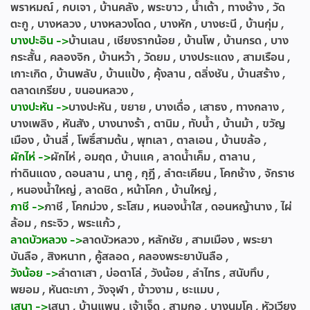
พราหมณ์ , กบเจา , บ้านคลัง , พระขาว , น้ำเต้า , ทางช้าง , วัด
ตะกู , บางหลวง , บางหลวงโดด , บางหัก , บางชะนี , บ้านกุ่ม ,
บางปะอิน ->
บ้านเลน , เชียงรากน้อย , บ้านโพ , บ้านกรด , บาง
กระสั้น , คลองจิก , บ้านหว้า , วัดยม , บางประแดง , สามเรือน ,
เกาะเกิด , บ้านพลับ , บ้านแป้ง , คุ้งลาน , ตลิ่งชัน , บ้านสร้าง ,
ตลาดเกรียบ , ขนอนหลวง ,
บางปะหัน ->
บางปะหัน , ขยาย , บางเดื่อ , เสาธง , ทางกลาง ,
บางเพลิง , หันสัง , บางนางร้า , ตานิม , ทับน้ำ , บ้านม้า , ขวัญ
เมือง , บ้านลี่ , โพธิ์สามต้น , พุทเลา , ตาลเอน , บ้านขล้อ ,
ผักไห่ ->
ผักไห่ , อมฤต , บ้านแค , ลาดน้ำเค็ม , ตาลาน ,
ท่าดินแดง , ดอนลาน , นาคู , กุฎี , ลำตะเคียน , โคกช้าง , จักราช
, หนองน้ำใหญ่ , ลาดชิด , หน้าโคก , บ้านใหญ่ ,
ภาชี ->
ภาชี , โคกม่วง , ระโสม , หนองน้ำใส , ดอนหญ้านาง , ไผ่
ล้อม , กระจิว , พระแก้ว ,
ลาดบัวหลวง ->
ลาดบัวหลวง , หลักชัย , สามเมือง , พระยา
บันลือ , สิงหนาท , คู้สลอด , คลองพระยาบันลือ ,
วังน้อย ->
ลำตาเสา , บ่อตาโล่ , วังน้อย , ลำไทร , สนับทึบ ,
พยอม , หันตะเภา , วังจุฬา , ข้าวงาม , ชะแมบ ,
เสนา ->
เสนา , บ้านแพน , เจ้าเจ็ด , สามกอ , บางนมโค , หัวเวียง