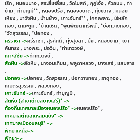
เริก , หมอนนาง , สระสี่เหลี่ยม , วัดโบสถ์ , กุฎโง้ง , หัวถนน , ท่า
ข้าม , ท่าบุญมี** , หนองปรือ , หนองขยาด , ทุ่งขวาง , หนอง
เหียง , นาวังหิน , บ้านช้าง , เกาะจันทร์** , โคกเพลาะ , ไร่หลัก
ทอง , นามะตูม , *บ้านเซิด , *พูนพัฒนาทรัพย์ , *บ่อกวางทอง ,
*วัดสุวรรณ , *บ่อทอง ,
ศรีราชา ->
ศรีราชา , สุรศักดิ์ , ทุ่งสุขลา , บึง , หนองขาม , เขา
คันทรง , บางพระ , บ่อวิน , *ท่าเทววงษ์ ,
เกาะสีชัง ->
ท่าเทววงษ์ ,
สัตหีบ ->
สัตหีบ , นาจอมเทียน , พลูตาหลวง , บางเสร่ , แสมสาร
,
บ่อทอง ->
บ่อทอง , วัดสุวรรณ , บ่อกวางทอง , ธาตุทอง ,
เกษตรสุวรรณ , พลวงทอง ,
เกาะจันทร์ ->
เกาะจันทร์ , ท่าบุญมี ,
สัตหีบ (สาขาตำบลบางเสร่)* ->
ท้องถิ่นเทศบาลเมืองหนองปรือ* ->
หนองปรือ* ,
เทศบาลตำบลแหลมฉบัง* ->
เทศบาลเมืองชลบุรี* ->
พัทยาเหนือ->
พัทยา->