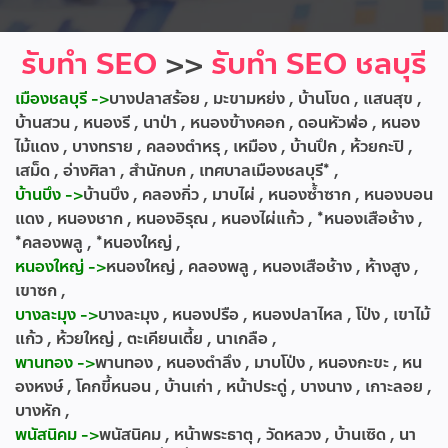
รับทำ SEO
>>
รับทำ SEO ชลบุรี
เมืองชลบุรี ->
บางปลาสร้อย , มะขามหย่ง , บ้านโขด , แสนสุข ,
บ้านสวน , หนองรี , นาป่า , หนองข้างคอก , ดอนหัวฬ่อ , หนอง
ไม้แดง , บางทราย , คลองตำหรุ , เหมือง , บ้านปึก , ห้วยกะปิ ,
เสม็ด , อ่างศิลา , สำนักบก , เทศบาลเมืองชลบุรี* ,
บ้านบึง ->
บ้านบึง , คลองกิ่ว , มาบไผ่ , หนองซ้ำซาก , หนองบอน
แดง , หนองชาก , หนองอิรุณ , หนองไผ่แก้ว , *หนองเสือช้าง ,
*คลองพลู , *หนองใหญ่ ,
หนองใหญ่ ->
หนองใหญ่ , คลองพลู , หนองเสือช้าง , ห้างสูง ,
เขาซก ,
บางละมุง ->
บางละมุง , หนองปรือ , หนองปลาไหล , โป่ง , เขาไม้
แก้ว , ห้วยใหญ่ , ตะเคียนเตี้ย , นาเกลือ ,
พานทอง ->
พานทอง , หนองตำลึง , มาบโป่ง , หนองกะขะ , หน
องหงษ์ , โคกขี้หนอน , บ้านเก่า , หน้าประดู่ , บางนาง , เกาะลอย ,
บางหัก ,
พนัสนิคม ->
พนัสนิคม , หน้าพระธาตุ , วัดหลวง , บ้านเซิด , นา