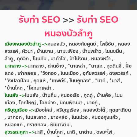
รับทำ SEO
>>
รับทำ SEO
หนองบัวลำภู
เมืองหนองบัวลำภู ->
หนองบัว , หนองภัยศูนย์ , โพธิ์ชัย , หนอง
สวรรค์ , หัวนา , บ้านขาม , นามะเฟือง , บ้านพร้าว , โนนขมิ้น ,
ลำภู , กุดจิก , โนนทัน , นาคำไฮ , ป่าไม้งาม , หนองหว้า ,
นากลาง ->
นากลาง , ด่านช้าง , *นาเหล่า , *นาแก , กุดดินจี่ , ฝั่ง
แดง , เก่ากลอย , *วังทอง , โนนเมือง , อุทัยสวรรค์ , ดงสวรรค์ ,
*วังปลาป้อม , กุดแห่ , *เทพคีรี , โนนภูทอง* , *นาดี , *นาสี ,
*บ้านโคก , *โคกนาเหล่า ,
โนนสัง ->
โนนสัง , บ้านถิ่น , หนองเรือ , กุดดู่ , บ้านค้อ , โนน
เมือง , โคกใหญ่ , โคกม่วง , นิคมพัฒนา , ปางกู่ ,
ศรีบุญเรือง ->
เมืองใหม่ , ศรีบุญเรือง , หนองบัวใต้ , กุดสะเทียน
, นากอก , โนนสะอาด , ยางหล่อ , โนนม่วง , หนองกุงแก้ว ,
หนองแก , ทรายทอง , หันนางาม ,
สุวรรณคูหา ->
นาสี , บ้านโคก , นาดี , นาด่าน , ดงมะไฟ ,