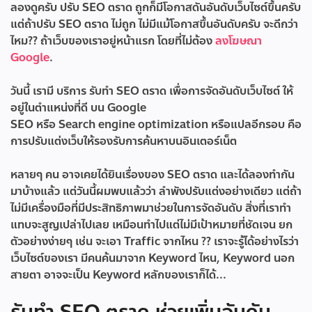
ลองดูครับ ปรับ SEO ตราด ถูกก็มีโอกาสดันอันดับเว็บไซต์ขึ้นครับ
แต่ถ้าปรับ SEO ตราด ไม่ถูก ไม่มีแม้โอกาสขึ้นอันดับครับ จะดีกว่า
ไหม?? ถ้าเว็บของเราอยู่หน้าแรก โดยที่ไม่ต้อง
ลงโฆษณา
Google
.
วันนี้ เรามี บริการ
รับทำ SEO ตราด
เพื่อการจัดอันดับเว็บไซต์ ให้
อยู่ในตำแหน่งที่ดี บน Google
SEO หรือ Search engine optimization หรือแปลอีกรอบ คือ
การปรับแต่งเว็บให้รองรับการค้นหาบนอินเตอร์เน็ต
หลายๆ คน อาจเคยได้ยินเรื่องของ SEO ตราด และได้ลองทำกัน
มาบ้างแล้ว แต่วันนี้ผมพบแล้วว่า ลำพังปรับแต่งอย่างเดียว แต่ถ้า
ไม่มีเครื่องมือที่มีประสิทธิภาพมาช่วยในการจัดอันดับ สิ่งที่เราทำ
แทบจะสูญเปล่าไปเลย เหมือนทำไปแต่ไม่มีเป้าหมายที่ชัดเจน ยก
ตัวอย่างง่ายๆ เช่น จะเอา Traffic จากไหน ?? เราจะรู้ได้อย่างไรว่า
เว็บไซต์ของเรา มีคนค้นมาจาก Keyword ไหน, Keyword นอก
สายตา อาจจะเป็น Keyword หลักของเราก็ได้...
รับทำ SEO ตราด ช่วยเพิ่มอันดับ