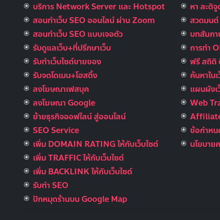
บริการ Network Server และ Hotspot
หา ละติจ
สอนทำเว็บ SEO ออนไลน์ ผ่าน Zoom
สวดมนต์ อ
สอนทำเว็บ SEO แบบเจอตัว
บทสัมภาษ
รับดูแลเว็บ+ที่ปรึกษาเว็บ
การทำ 
รับทําเว็บไซต์ขายของ
ฟรี สถิติ 
รับจดโดเมน+โฮสติ้ง
ค้นหาในเ
ลงโฆษณาเฟสบุค
แผนผังเว
ลงโฆษณา Google
Web Tra
ย้ายธุรกิจออฟไลน์ สู่ออนไลน์
Affilia
SEO Service
ข้อกำหนด
เพิ่ม DOMAIN RATING ให้กับเว็บไซต์
นโยบายคว
เพิ่ม TRAFFIC ให้กับเว็บไซต์
เพิ่ม BACKLINK ให้กับเว็บไซต์
รับทำ SEO
ปักหมุดร้านบน Google Map