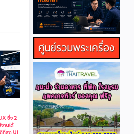
UX ซึ่ง 2
ช้งานได้
ีที่สุด UI