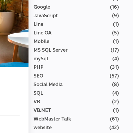
Google
(16)
JavaScript
(9)
Line
(1)
Line OA
(5)
Mobile
(1)
MS SQL Server
(17)
mySql
(4)
PHP
(31)
SEO
(57)
Social Media
(8)
SQL
(4)
VB
(2)
VB.NET
(1)
WebMaster Talk
(61)
website
(42)