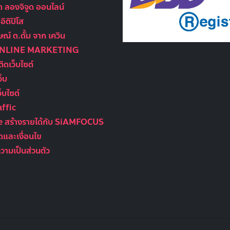
ูด ลองจิจูด ออนไลน์
ิติปิโส
ณ์ ต.ตั้ม จาก เควิน
ONLINE MARKETING
ติดเว็บไซต์
ว็บ
็บไซต์
ffic
te สร้างรายได้กับ SiAMFOCUS
และเงื่อนไข
ามเป็นส่วนตัว