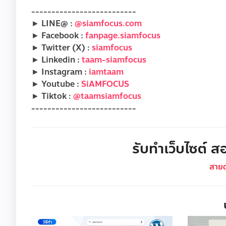
--------------------------
► LINE@ :
@siamfocus.com
► Facebook :
fanpage.siamfocus
► Twitter (X) :
siamfocus
► Linkedin :
taam-siamfocus
► Instagram :
iamtaam
► Youtube :
SiAMFOCUS
► Tiktok :
@taamsiamfocus
--------------------------
รับทำเว็บไซต์ สอ
สาย