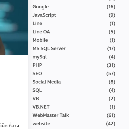
Google
(16)
JavaScript
(9)
Line
(1)
Line OA
(5)
Mobile
(1)
MS SQL Server
(17)
mySql
(4)
PHP
(31)
SEO
(57)
Social Media
(8)
SQL
(4)
VB
(2)
VB.NET
(1)
WebMaster Talk
(61)
website
(42)
น็ต ที่อาจ