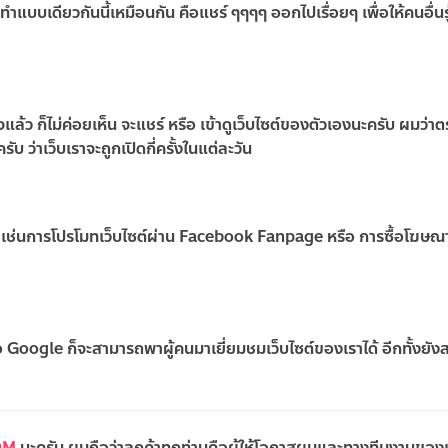
เดียวกันนี้เหมือนกัน คือแชร์ ๆๆๆๆ ออกไปเรื่อยๆ เพื่อให้คนอื่นรู้ ว่
จแล้ว ก็ไม่ค่อยเห็น จะแชร์ หรือ เข้าดูเว็บไซต์ของตัวเองนะครับ ผมว่าต
ับ ว่าเว็บเราจะถูกเปิดกี่ครั้งในแต่ละวัน
เจน เช่นการโปรโมทเว็บไซต์ผ่าน Facebook Fanpage หรือ การซื้อโฆษ
ือ Google ก็จะสามารถพาผู้คนมาเยี่ยมชมเว็บไซต์ของเราได้ อีกทั้งยั
OM
นะครับ ผมถือว่าลูกค้าทุกท่านคือผู้ให้โอกาสผมและทางทีมงานของ