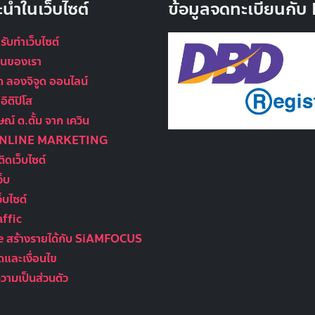
ะนำในเว็บไซต์
ข้อมูลจดทะเบียนกั
 รับทำเว็บไซต์
นุนของเรา
ูด ลองจิจูด ออนไลน์
ิติปิโส
ณ์ ต.ตั้ม จาก เควิน
ONLINE MARKETING
ติดเว็บไซต์
ว็บ
็บไซต์
ffic
te สร้างรายได้กับ SiAMFOCUS
และเงื่อนไข
ามเป็นส่วนตัว