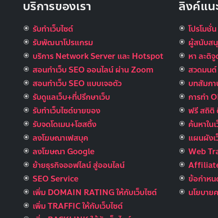
บริการของเรา
ลิงค์แน
รับทำเว็บไซต์
โปรโมชั่น
รับพัฒนาโปรแกรม
ผู้สนับส
บริการ Network Server และ Hotspot
หา ละติจ
สอนทำเว็บ SEO ออนไลน์ ผ่าน Zoom
สวดมนต์ อ
สอนทำเว็บ SEO แบบเจอตัว
บทสัมภาษ
รับดูแลเว็บ+ที่ปรึกษาเว็บ
การทำ 
รับทําเว็บไซต์ขายของ
ฟรี สถิติ 
รับจดโดเมน+โฮสติ้ง
ค้นหาในเ
ลงโฆษณาเฟสบุค
แผนผังเว
ลงโฆษณา Google
Web Tra
ย้ายธุรกิจออฟไลน์ สู่ออนไลน์
Affilia
SEO Service
ข้อกำหนด
เพิ่ม DOMAIN RATING ให้กับเว็บไซต์
นโยบายคว
เพิ่ม TRAFFIC ให้กับเว็บไซต์