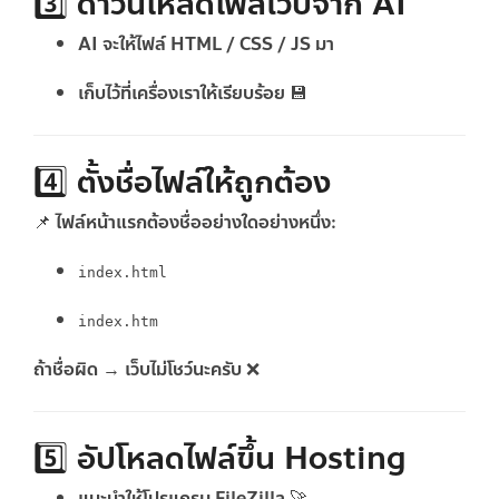
3️⃣ ดาวน์โหลดไฟล์เว็บจาก AI
AI จะให้ไฟล์ HTML / CSS / JS มา
เก็บไว้ที่เครื่องเราให้เรียบร้อย 💾
4️⃣ ตั้งชื่อไฟล์ให้ถูกต้อง
📌 ไฟล์หน้าแรกต้องชื่ออย่างใดอย่างหนึ่ง:
index.html
index.htm
ถ้าชื่อผิด → เว็บไม่โชว์นะครับ ❌
5️⃣ อัปโหลดไฟล์ขึ้น Hosting
แนะนำใช้โปรแกรม
FileZilla
🚀