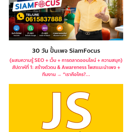
30 วัน ปั้นเพจ SiamFocus
(ผสมความรู้ SEO + เว็บ + การตลาดออนไลน์ + ความสนุก)
สัปดาห์ที่ 1: สร้างตัวตน & Awareness โพสแนะนำเพจ +
ทีมงาน → “เราคือใคร?...