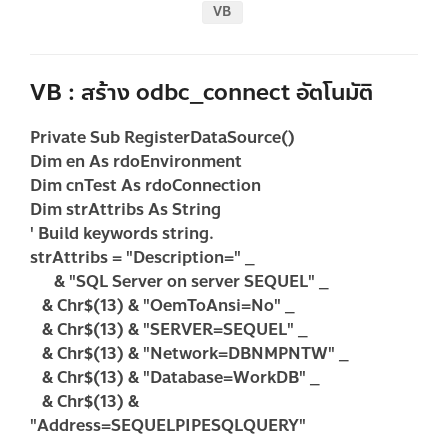
VB
VB : สร้าง odbc_connect อัตโนมัติ
Private Sub RegisterDataSource()
Dim en As rdoEnvironment
Dim cnTest As rdoConnection
Dim strAttribs As String
' Build keywords string.
strAttribs = "Description=" _
& "SQL Server on server SEQUEL" _
& Chr$(13) & "OemToAnsi=No" _
& Chr$(13) & "SERVER=SEQUEL" _
& Chr$(13) & "Network=DBNMPNTW" _
& Chr$(13) & "Database=WorkDB" _
& Chr$(13) &
"Address=SEQUELPIPESQLQUERY"