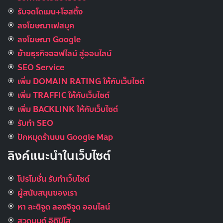
รับจดโดเมน+โฮสติ้ง
ลงโฆษณาเฟสบุค
ลงโฆษณา Google
ย้ายธุรกิจออฟไลน์ สู่ออนไลน์
SEO Service
เพิ่ม DOMAIN RATING ให้กับเว็บไซต์
เพิ่ม TRAFFIC ให้กับเว็บไซต์
เพิ่ม BACKLINK ให้กับเว็บไซต์
รับทำ SEO
ปักหมุดร้านบน Google Map
ลิงค์แนะนำในเว็บไซต์
โปรโมชั่น รับทำเว็บไซต์
ผู้สนับสนุนของเรา
หา ละติจูด ลองจิจูด ออนไลน์
สวดมนต์ อิติปิโส