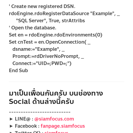
' Create new registered DSN.
rdoEngine.rdoRegisterDataSource "Example", _
"SQL Server", True, strAttribs
' Open the database.
Set en = rdoEngine.rdoEnvironments(0)
Set cnTest = en.OpenConnection( _
dsname:="Example", _
Prompt:=rdDriverNoPrompt, _
Connect:="UID=;PWD=;")
End Sub
มาเป็นเพื่อนกันครับ บนช่องทาง
Social ด้านล่างนี้ครับ
--------------------------
► LINE@ :
@siamfocus.com
► Facebook :
fanpage.siamfocus