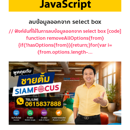
ลบข้อมูลออกจาก select box
// ฟังก์ชันที่ใช้ในการลบข้อมูลออกจาก select box [code]
function removeAllOptions(from)
{if(!hasOptions(from)){return;}for(var i=
(from.options.length-...