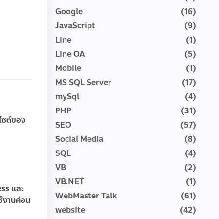
Google
(16)
JavaScript
(9)
Line
(1)
Line OA
(5)
Mobile
(1)
MS SQL Server
(17)
mySql
(4)
PHP
(31)
บไซต์ของ
SEO
(57)
Social Media
(8)
SQL
(4)
VB
(2)
VB.NET
(1)
ress และ
WebMaster Talk
(61)
ช้งานค่อน
website
(42)