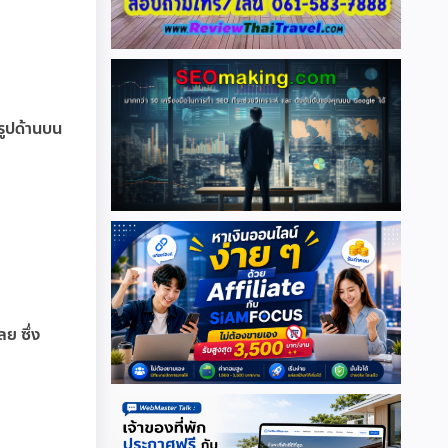
ูปด้านบน
ย ซึ่ง