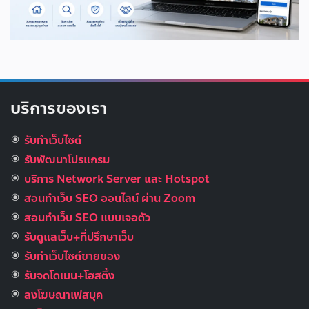
บริการของเรา
รับทำเว็บไซต์
รับพัฒนาโปรแกรม
บริการ Network Server และ Hotspot
สอนทำเว็บ SEO ออนไลน์ ผ่าน Zoom
สอนทำเว็บ SEO แบบเจอตัว
รับดูแลเว็บ+ที่ปรึกษาเว็บ
รับทําเว็บไซต์ขายของ
รับจดโดเมน+โฮสติ้ง
ลงโฆษณาเฟสบุค