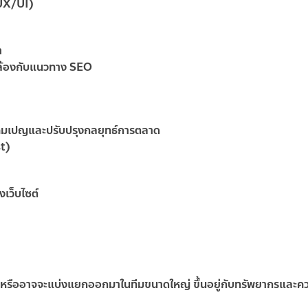
(UX/UI)
า
อดคล้องกับแนวทาง SEO
องแคมเปญและปรับปรุงกลยุทธ์การตลาด
st)
เว็บไซต์
 ๆ หรืออาจจะแบ่งแยกออกมาในทีมขนาดใหญ่ ขึ้นอยู่กับทรัพยากรและค