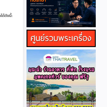
้ดังนี้: