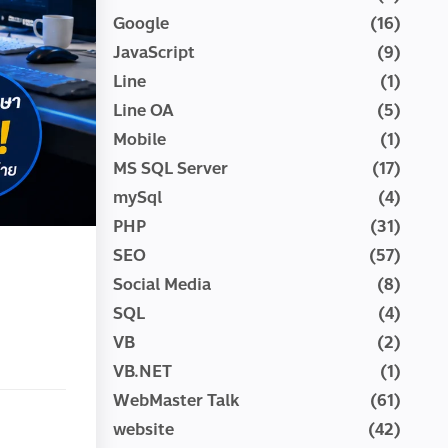
Google
(16)
JavaScript
(9)
Line
(1)
Line OA
(5)
Mobile
(1)
MS SQL Server
(17)
mySql
(4)
PHP
(31)
SEO
(57)
Social Media
(8)
SQL
(4)
VB
(2)
VB.NET
(1)
WebMaster Talk
(61)
website
(42)