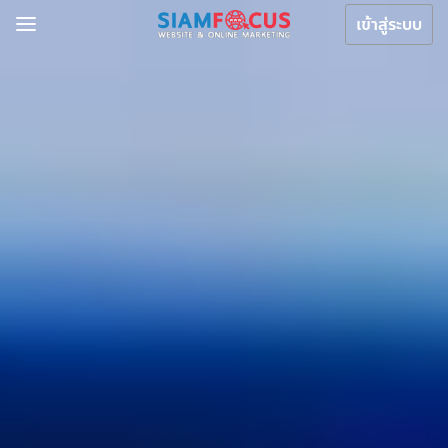
เข้าสู่ระบบ