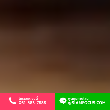
โทรเลยตอนนี้
พูดคุยผ่านไลน์
061-583-7888
@SIAMFOCUS.COM