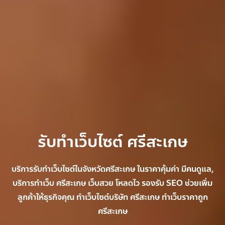
รับทำเว็บไซต์ ศรีสะเกษ
บริการรับทำเว็บไซต์ในจังหวัดศรีสะเกษ ในราคาคุ้มค่า มีคนดูแล,
บริการทำเว็บ ศรีสะเกษ เว็บสวย โหลดไว รองรับ SEO ช่วยเพิ่ม
ลูกค้าให้ธุรกิจคุณ ทำเว็บไซต์บริษัท ศรีสะเกษ ทำเว็บราคาถูก
ศรีสะเกษ