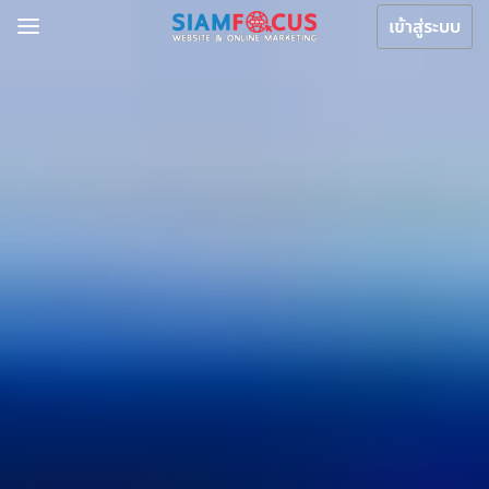
เข้าสู่ระบบ