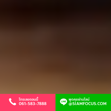
โทรเลยตอนนี้
พูดคุยผ่านไลน์
061-583-7888
@SIAMFOCUS.COM