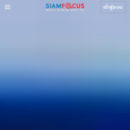
เข้าสู่ระบบ