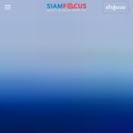
เข้าสู่ระบบ