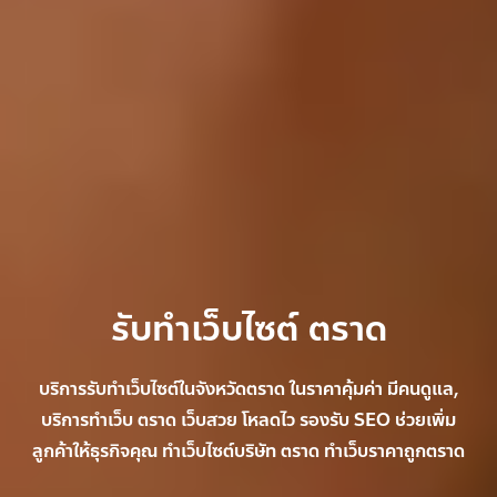
รับทำเว็บไซต์ ตราด
บริการรับทำเว็บไซต์ในจังหวัดตราด ในราคาคุ้มค่า มีคนดูแล,
บริการทำเว็บ ตราด เว็บสวย โหลดไว รองรับ SEO ช่วยเพิ่ม
ลูกค้าให้ธุรกิจคุณ ทำเว็บไซต์บริษัท ตราด ทำเว็บราคาถูกตราด