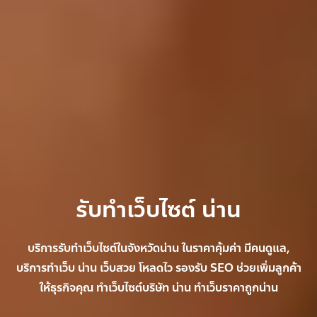
รับทำเว็บไซต์ น่าน
บริการรับทำเว็บไซต์ในจังหวัดน่าน ในราคาคุ้มค่า มีคนดูแล,
บริการทำเว็บ น่าน เว็บสวย โหลดไว รองรับ SEO ช่วยเพิ่มลูกค้า
ให้ธุรกิจคุณ ทำเว็บไซต์บริษัท น่าน ทำเว็บราคาถูกน่าน