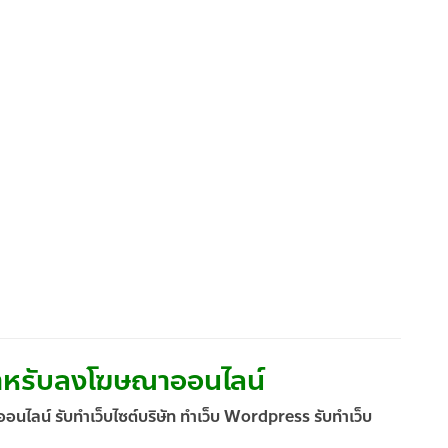
ต์สำหรับลงโฆษณาออนไลน์
งออนไลน์ รับทำเว็บไซต์บริษัท ทำเว็บ Wordpress รับทำเว็บ