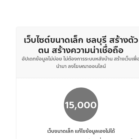
เว็บไซต์ขนาดเล็ก ชลบุรี สร้างตัว
ตน สร้างความน่าเชื่อถือ
อัปเดทข้อมูลไม่บ่อย ไม่ต้องการระบบหลังบ้าน สร้างเว็บเพื่
นำมา ลงโฆษณาออนไลน์
15,000
เว็บขนาดเล็ก
แก้ไขข้อมูลเองไม่ได้