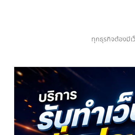
ทุกธุรกิจต้องมีเ