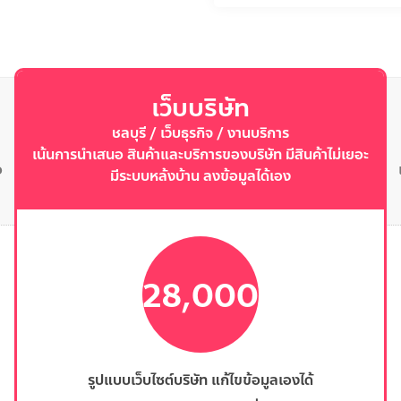
เว็บบริษัท
ชลบุรี / เว็บธุรกิจ / งานบริการ
เน้นการนำเสนอ สินค้าและบริการของบริษัท มีสินค้าไม่เยอะ
อ
มีระบบหล้งบ้าน ลงข้อมูลได้เอง
28,000
รูปแบบเว็บไซต์บริษัท
แก้ไขข้อมูลเองได้