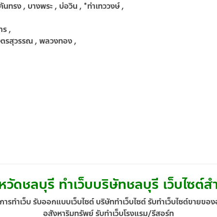
าคันทรง , บางพระ , บ่อวิน , *ท่าเทววงษ์ ,
าร ,
กษตรสุวรรณ , พลวงทอง ,
งหวัดชลบุรี ทำเว็บบริษัทชลบุรี เว็บไซ
 บริการทำเว็บ รับออกแบบเว็บไซต์ บริษัททำเว็บไซต์ รับทำเว็บไซต์ขายขอ
อสังหาริมทรัพย์ รับทำเว็บโรงแรม/รีสอร์ท