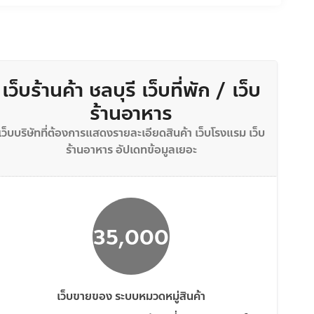
เว็บร้านค้า ชลบุรี เว็บที่พัก / เว็บ
ร้านอาหาร
เว็บบริษัทที่ต้องการแสดงรายละเอียดสินค้า เว็บโรงแรม เว็บ
ร้านอาหาร อัปเดทข้อมูลเยอะ
35,000
เว็บขายของ
ระบบหมวดหมู่สินค้า