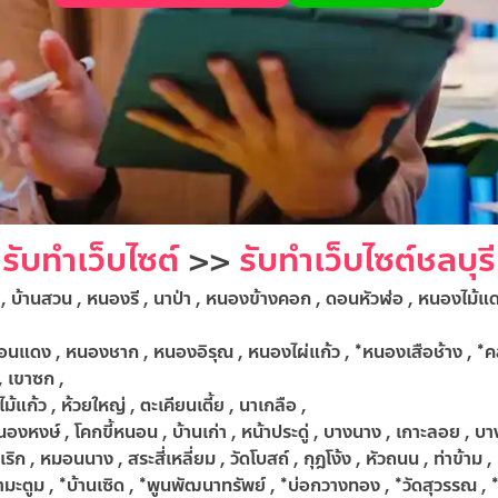
รับทำเว็บไซต์
>>
รับทำเว็บไซต์ชลบุรี
 บ้านสวน , หนองรี , นาป่า , หนองข้างคอก , ดอนหัวฬ่อ , หนองไม้แดง 
งบอนแดง , หนองชาก , หนองอิรุณ , หนองไผ่แก้ว , *หนองเสือช้าง , *
, เขาซก ,
แก้ว , ห้วยใหญ่ , ตะเคียนเตี้ย , นาเกลือ ,
หงษ์ , โคกขี้หนอน , บ้านเก่า , หน้าประดู่ , บางนาง , เกาะลอย , บาง
เริก , หมอนนาง , สระสี่เหลี่ยม , วัดโบสถ์ , กุฎโง้ง , หัวถนน , ท่าข้า
 นามะตูม , *บ้านเซิด , *พูนพัฒนาทรัพย์ , *บ่อกวางทอง , *วัดสุวรรณ , 