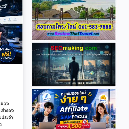
ดีของ
์: สำรอง
็นประจำ
ต