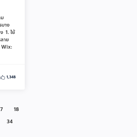
าม
ารบาง
ง 1. ใช้
หลาย
่น Wix:
1,348
17
18
34