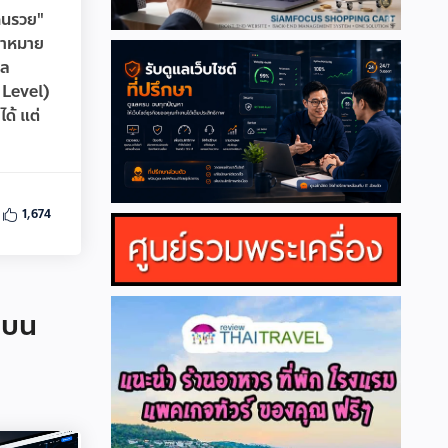
"คนรวย"
ป้าหมาย
ูล
 Level)
ด้ แต่
1,674
าบน