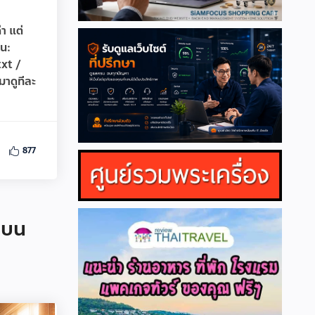
า แต่
อน:
txt /
มาดูทีละ
877
าบน