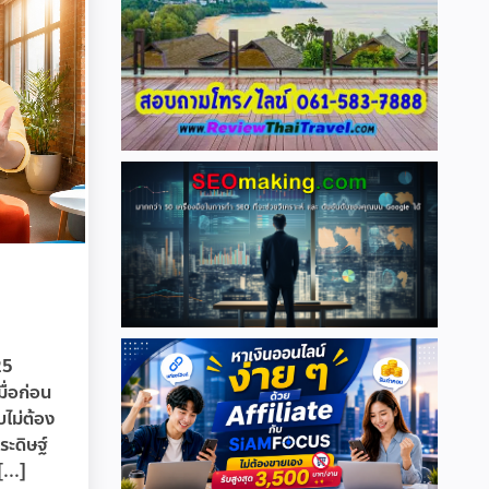
25
ื่อก่อน
บไม่ต้อง
ระดิษฐ์
...]