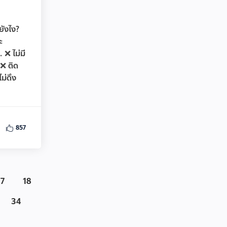
ยังไง?
ะ
 ❌ ไม่มี
❌ ติด
ม่ดึง
857
17
18
34