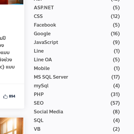
ASP.NET
(5)
CSS
(12)
Facebook
(5)
Google
(16)
นปี
JavaScript
(9)
อง
Line
(1)
รงแบบ
ิจช่วง
Line OA
(5)
fic) แบบ
Mobile
(1)
MS SQL Server
(17)
mySql
(4)
PHP
(31)
894
SEO
(57)
Social Media
(8)
SQL
(4)
VB
(2)