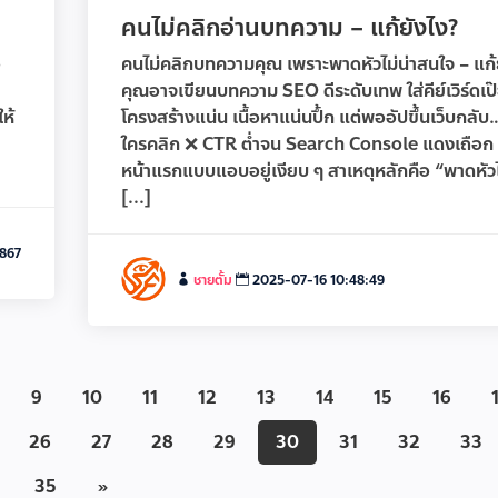
คนไม่คลิกอ่านบทความ – แก้ยังไง?
อ
คนไม่คลิกบทความคุณ เพราะพาดหัวไม่น่าสนใจ – แก้
คุณอาจเขียนบทความ SEO ดีระดับเทพ ใส่คีย์เวิร์ดเป๊
ห้
โครงสร้างแน่น เนื้อหาแน่นปึ้ก แต่พออัปขึ้นเว็บกลับ…
ใครคลิก ❌ CTR ต่ำจน Search Console แดงเถือก 
หน้าแรกแบบแอบอยู่เงียบ ๆ สาเหตุหลักคือ “พาดหัวไ
[...]
867
ชายตั้ม
2025-07-16 10:48:49
9
10
11
12
13
14
15
16
26
27
28
29
30
31
32
33
35
»